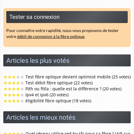
Tester sa connexion
Pour connaitre votre rapidité, nous vous proposons de tester
votre
débit de connexion à la fibre optique
.
Articles les plus votés
★
★
★
★
★
Test fibre optique devient optimisé mobile (25 votes)
★
★
★
★
★
Test débit fibre optique (22 votes)
★
★
★
★
★
Ftth ou fttla : quelle est la différence ? (20 votes)
★
★
★
★
★
Ipv4 et ipv6 (20 votes)
★
★
★
★
★
éligibilité fibre optique (18 votes)
Articles les mieux notés
★
★
★
★
★
Quel réseau utilise red by sfr pour sa fibre ? (4/5 sur