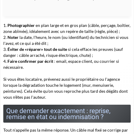
Photographier
en plan large et en gros plan (câble, perçage, boîtier,
zone abîmée), idéalement avec un repère de taille (règle, pièce) ;
Noter
la date, l'heure, le nom (ou identifiant) du technicien si vous
l'avez, et ce qui a été dit ;
Éviter de «réparer» tout de suite
si cela efface les preuves (sauf
danger : câble arraché, risque électrique, chute) ;
Faire confirmer par écrit
: email, espace client, ou courrier si
nécessaire.
Si vous êtes locataire, prévenez aussi le propriétaire ou l'agence
lorsque la dégradation touche le logement (mur, menuiserie,
peintures). Cela évite qu'on vous reproche plus tard des dégâts dont
vous n'êtes pas l'auteur.
Que demander exactement : reprise,
remise en état ou indemnisation ?
Tout n'appelle pas la même réponse. Un câble mal fixé se corrige par