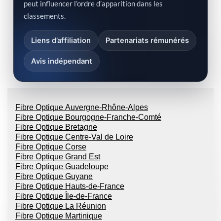
peut influencer l’ordre d’apparition dans les
classements.
Liens d’affiliation
Partenariats rémunérés
Avis indépendant
Fibre Optique Auvergne-Rhône-Alpes
Fibre Optique Bourgogne-Franche-Comté
Fibre Optique Bretagne
Fibre Optique Centre-Val de Loire
Fibre Optique Corse
Fibre Optique Grand Est
Fibre Optique Guadeloupe
Fibre Optique Guyane
Fibre Optique Hauts-de-France
Fibre Optique Île-de-France
Fibre Optique La Réunion
Fibre Optique Martinique