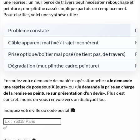
une reprise ; un mur percé de travers peut nécessiter rebouchage et
peinture ; une plinthe cassée implique parfois un remplacement.
Pour clarifier, voici une synthèse utile :
Problème constaté
De
Câble apparent mal fixé / trajet incohérent
Re
Prise optique/boîtier mal posé (ne tient pas, de travers)
Re
Dégradation (mur, plinthe, cadre, peinture)
Re
Formulez votre demande de manière opérationnelle :
«Je demande
une reprise de pose sous X jours»
ou
«Je demande la prise en charge
de la remise en peinture sur présentation d'un devis»
. Plus c'est
concret, moins on vous renvoie vers un dialogue flou.
Indiquez votre ville ou code postal 🏙️
✅