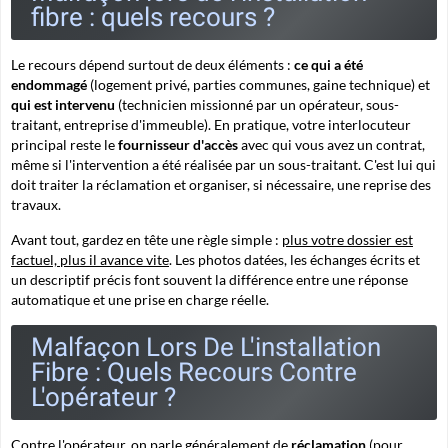
fibre : quels recours ?
Le recours dépend surtout de deux éléments :
ce qui a été
endommagé
(logement privé, parties communes, gaine technique) et
qui est intervenu
(technicien missionné par un opérateur, sous-
traitant, entreprise d'immeuble). En pratique, votre interlocuteur
principal reste le
fournisseur d'accès
avec qui vous avez un contrat,
même si l'intervention a été réalisée par un sous-traitant. C'est lui qui
doit traiter la réclamation et organiser, si nécessaire, une reprise des
travaux.
Avant tout, gardez en tête une règle simple :
plus votre dossier est
factuel, plus il avance vite
. Les photos datées, les échanges écrits et
un descriptif précis font souvent la différence entre une réponse
automatique et une prise en charge réelle.
Malfaçon Lors De L'installation
Fibre : Quels Recours Contre
L'opérateur ?
Contre l'opérateur, on parle généralement de
réclamation
(pour