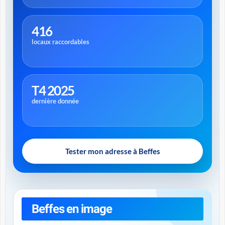
416
locaux raccordables
T4 2025
dernière donnée
Tester mon adresse à Beffes
Beffes en image