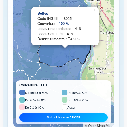
Chargement de la carte de couverture fibre...
×
Beffes
Code INSEE : 18025
Couverture :
100 %
Locaux raccordables : 416
Locaux estimés : 416
Dernier trimestre : T4 2025
Couverture FTTH
Supérieur à 80%
De 50% à 80%
De 25% à 50%
De 10% à 25%
De 0% à 10%
Aucun
Voir ici la carte ARCEP
© OpenStreetMap