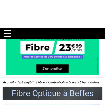
Accueil
>
Test éligibilité fibre
>
Centre-Val de Loire
>
Cher
>
Beffes
Fibre Optique à Beffes