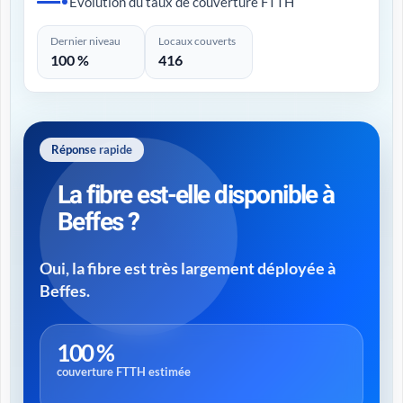
Évolution du taux de couverture FTTH
Dernier niveau
Locaux couverts
100 %
416
Réponse rapide
La fibre est-elle disponible à
Beffes ?
Oui, la fibre est très largement déployée à
Beffes.
100 %
couverture FTTH estimée