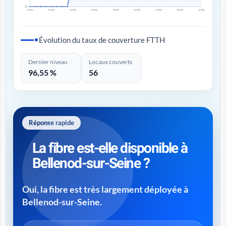
0%
T4 2017
T4 2018
T4 2019
T4 2020
T4 2021
T4 2022
T4 2023
T4 2024
T4 2025
Évolution du taux de couverture FTTH
Dernier niveau
Locaux couverts
96,55 %
56
Réponse rapide
La fibre est-elle disponible à
Bellenod-sur-Seine ?
Oui, la fibre est très largement déployée à
Bellenod-sur-Seine.