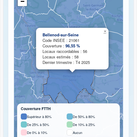
−
Chargement de la carte de couverture fibre...
×
Bellenod-sur-Seine
Code INSEE : 21061
Couverture :
96,55 %
Locaux raccordables : 56
Locaux estimés : 58
Dernier trimestre : T4 2025
Couverture FTTH
Supérieur à 80%
De 50% à 80%
De 25% à 50%
De 10% à 25%
De 0% à 10%
Aucun