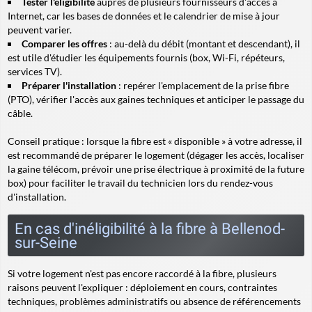
Tester l'éligibilité
auprès de plusieurs fournisseurs d'accès à
Internet, car les bases de données et le calendrier de mise à jour
peuvent varier.
Comparer les offres
: au-delà du débit (montant et descendant), il
est utile d'étudier les équipements fournis (box, Wi-Fi, répéteurs,
services TV).
Préparer l'installation
: repérer l'emplacement de la prise fibre
(PTO), vérifier l'accès aux gaines techniques et anticiper le passage du
câble.
Conseil pratique
: lorsque la fibre est « disponible » à votre adresse, il
est recommandé de préparer le logement (dégager les accès, localiser
la gaine télécom, prévoir une prise électrique à proximité de la future
box) pour faciliter le travail du technicien lors du rendez-vous
d'installation.
En cas d'inéligibilité à la fibre à Bellenod-
sur-Seine
Si votre logement n'est pas encore raccordé à la fibre, plusieurs
raisons peuvent l'expliquer : déploiement en cours, contraintes
techniques, problèmes administratifs ou absence de référencements