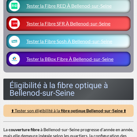
Tester la Fibre RED À Bellenod-sur-Seine
Tester la Fibre SFR À Bellenod-sur-Seine
Tester la Fibre Sosh À Bellenod-sur-Seine
Tester la BBox Fibre À Bellenod-sur-Seine
Éligibilité à la fibre optique à
Bellenod-sur-Seine
⬆️ Tester son éligibilité à la
fibre optique Bellenod-sur-Seine
⬆️
La
couverture fibre
à Bellenod-sur-Seine progresse d'année en année,
mais elle demeure inégale selon les quartiers, la configuration des