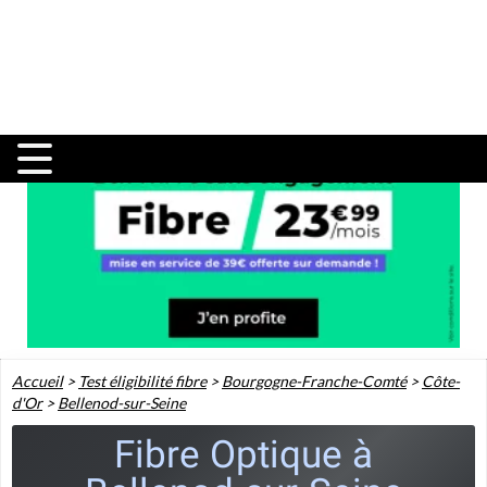
Accueil
>
Test éligibilité fibre
>
Bourgogne-Franche-Comté
>
Côte-
d'Or
>
Bellenod-sur-Seine
Fibre Optique à