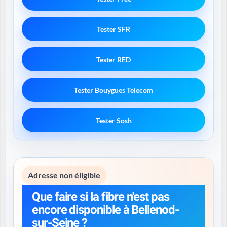
Tester SFR
Tester RED
Tester Bouygues Telecom
Tester Sosh
Adresse non éligible
Que faire si la fibre n'est pas
encore disponible à Bellenod-
sur-Seine ?