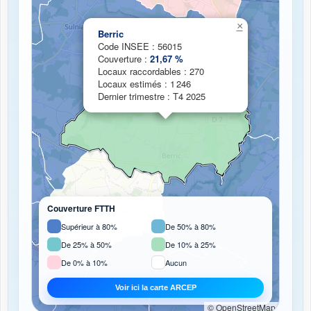
Chargement de la carte de couverture fibre...
×
Berric
Code INSEE : 56015
Couverture :
21,67 %
Locaux raccordables : 270
Locaux estimés : 1 246
Dernier trimestre : T4 2025
Couverture FTTH
Supérieur à 80%
De 50% à 80%
De 25% à 50%
De 10% à 25%
De 0% à 10%
Aucun
Voir ici la carte ARCEP
© OpenStreetMap