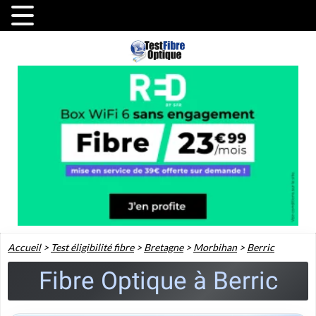
Accueil
>
Test éligibilité fibre
>
Bretagne
>
Morbihan
>
Berric
Fibre Optique à Berric