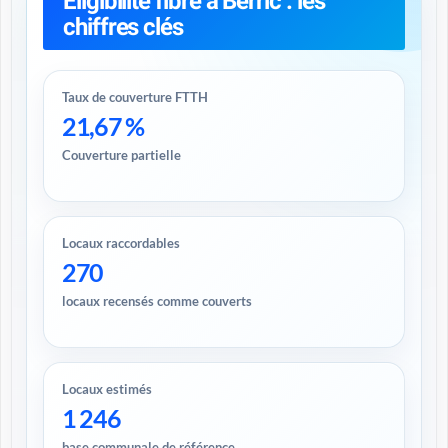
Éligibilité fibre à Berric : les
chiffres clés
Taux de couverture FTTH
21,67 %
Couverture partielle
Locaux raccordables
270
locaux recensés comme couverts
Locaux estimés
1 246
base communale de référence