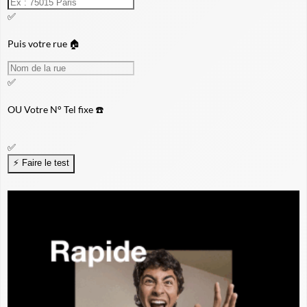
✅
Puis votre rue 🏠
✅
OU
Votre N° Tel fixe ☎️
✅