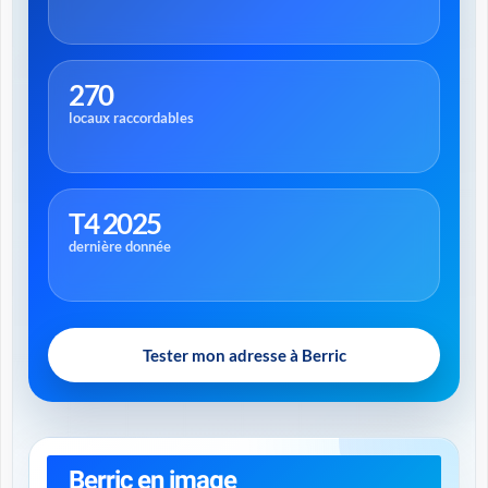
270
locaux raccordables
T4 2025
dernière donnée
Tester mon adresse à Berric
Berric en image