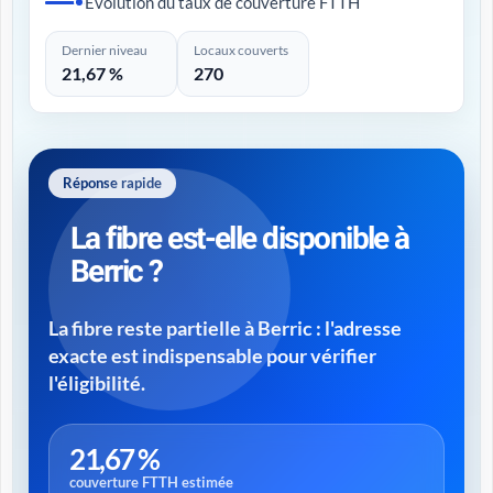
Évolution du taux de couverture FTTH
Dernier niveau
Locaux couverts
21,67 %
270
Réponse rapide
La fibre est-elle disponible à
Berric ?
La fibre reste partielle à Berric : l'adresse
exacte est indispensable pour vérifier
l'éligibilité.
21,67 %
couverture FTTH estimée