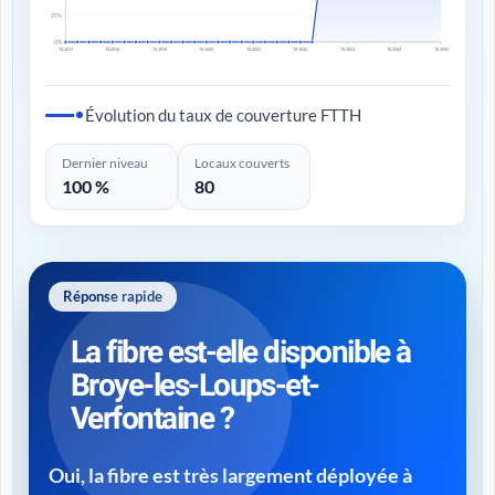
25%
0%
T4 2017
T4 2018
T4 2019
T4 2020
T4 2021
T4 2022
T4 2023
T4 2024
T4 2025
Évolution du taux de couverture FTTH
Dernier niveau
Locaux couverts
100 %
80
Réponse rapide
La fibre est-elle disponible à
Broye-les-Loups-et-
Verfontaine ?
Oui, la fibre est très largement déployée à