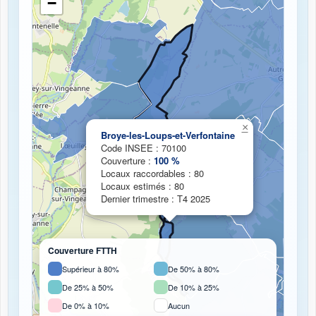
−
Chargement de la carte de couverture fibre...
×
Broye-les-Loups-et-Verfontaine
Code INSEE : 70100
Couverture :
100 %
Locaux raccordables : 80
Locaux estimés : 80
Dernier trimestre : T4 2025
Couverture FTTH
Supérieur à 80%
De 50% à 80%
De 25% à 50%
De 10% à 25%
De 0% à 10%
Aucun