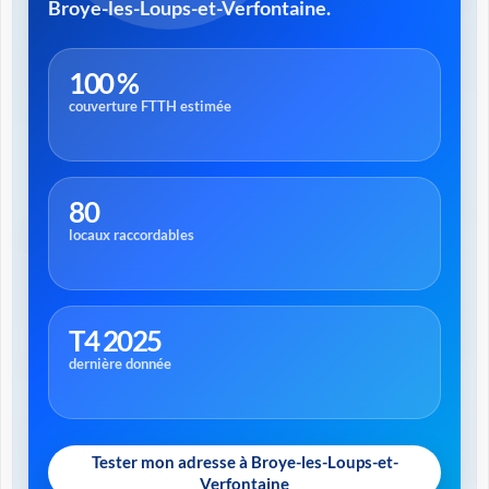
Broye-les-Loups-et-Verfontaine.
100 %
couverture FTTH estimée
80
locaux raccordables
T4 2025
dernière donnée
Tester mon adresse à Broye-les-Loups-et-
Verfontaine