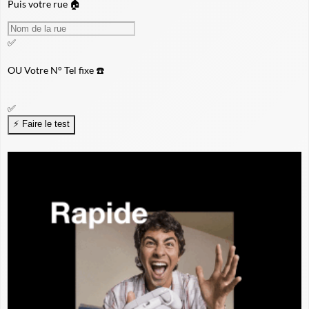
Puis votre rue 🏠
✅
OU
Votre N° Tel fixe ☎️
✅