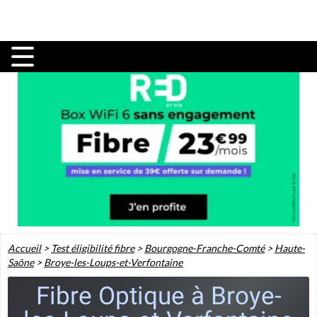
Accueil
>
Test éligibilité fibre
>
Bourgogne-Franche-Comté
>
Haute-
Saône
>
Broye-les-Loups-et-Verfontaine
Fibre Optique à Broye-