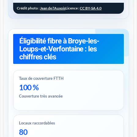
Crédit photo :
Jean de l'Auxois
Licence :
CC BY-SA 4.0
Éligibilité fibre à Broye-les-
Loups-et-Verfontaine : les
chiffres clés
Taux de couverture FTTH
100 %
Couverture très avancée
Locaux raccordables
80