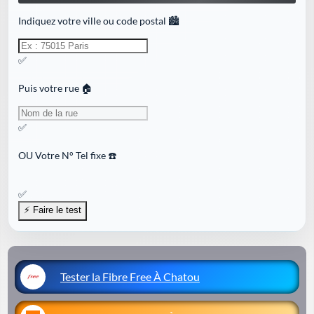
Indiquez votre ville ou code postal 🏙️
✅
Puis votre rue 🏠
✅
OU
Votre N° Tel fixe ☎️
✅
Tester la Fibre Free À Chatou