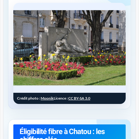
Crédit photo :
Moonik
Licence :
CC BY-SA 3.0
Éligibilité fibre à Chatou : les