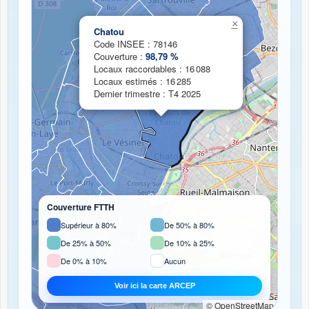
Chargement de la carte de couverture fibre...
×
Chatou
Code INSEE : 78146
Couverture :
98,79 %
Locaux raccordables : 16 088
Locaux estimés : 16 285
Dernier trimestre : T4 2025
Couverture FTTH
Supérieur à 80%
De 50% à 80%
De 25% à 50%
De 10% à 25%
De 0% à 10%
Aucun
Voir ici la carte ARCEP
© OpenStreetMap