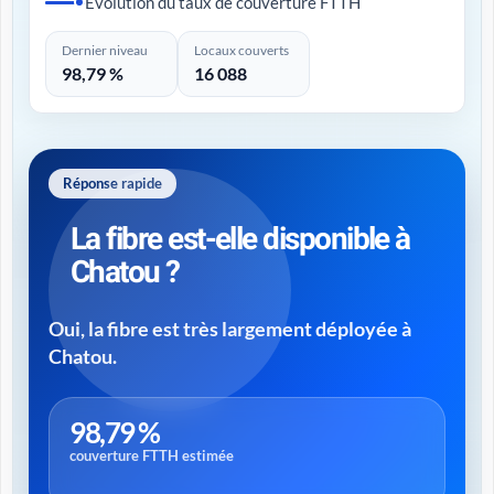
Évolution du taux de couverture FTTH
Dernier niveau
Locaux couverts
98,79 %
16 088
Réponse rapide
La fibre est-elle disponible à
Chatou ?
Oui, la fibre est très largement déployée à
Chatou.
98,79 %
couverture FTTH estimée