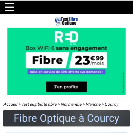
Accueil
>
Test éligibilité fibre
>
Normandie
>
Manche
>
Courcy
Fibre Optique à Courcy