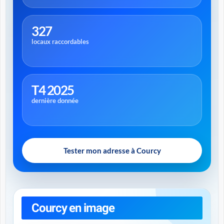
327
locaux raccordables
T4 2025
dernière donnée
Tester mon adresse à Courcy
Courcy en image