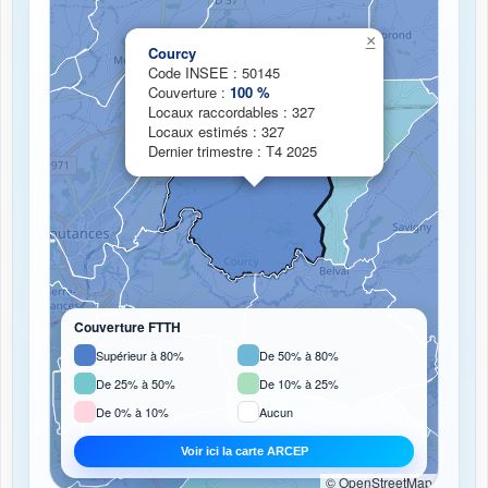
Chargement de la carte de couverture fibre...
×
Courcy
Code INSEE : 50145
Couverture :
100 %
Locaux raccordables : 327
Locaux estimés : 327
Dernier trimestre : T4 2025
Couverture FTTH
Supérieur à 80%
De 50% à 80%
De 25% à 50%
De 10% à 25%
De 0% à 10%
Aucun
Voir ici la carte ARCEP
© OpenStreetMap