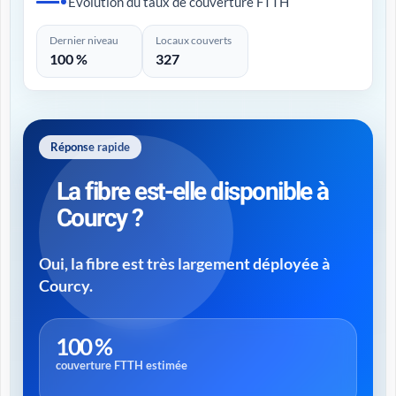
Évolution du taux de couverture FTTH
Dernier niveau
Locaux couverts
100 %
327
Réponse rapide
La fibre est-elle disponible à
Courcy ?
Oui, la fibre est très largement déployée à
Courcy.
100 %
couverture FTTH estimée