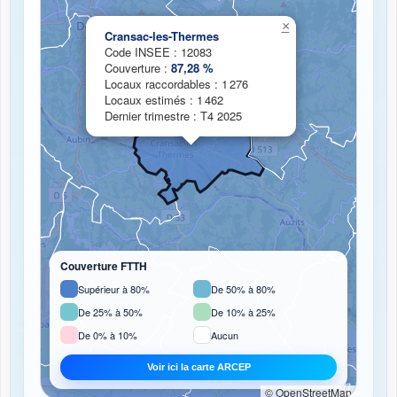
Chargement de la carte de couverture fibre...
×
Cransac-les-Thermes
Code INSEE : 12083
Couverture :
87,28 %
Locaux raccordables : 1 276
Locaux estimés : 1 462
Dernier trimestre : T4 2025
Couverture FTTH
Supérieur à 80%
De 50% à 80%
De 25% à 50%
De 10% à 25%
De 0% à 10%
Aucun
Voir ici la carte ARCEP
© OpenStreetMap