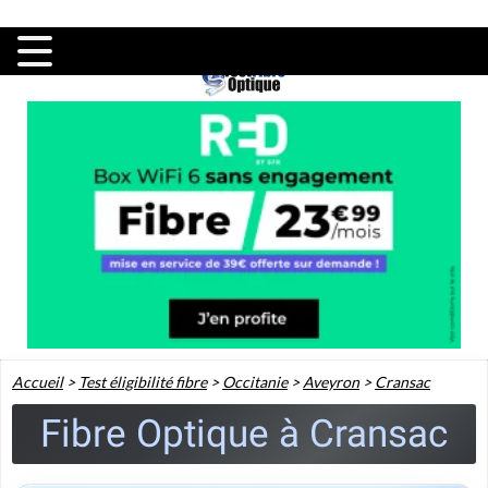
Accueil
>
Test éligibilité fibre
>
Occitanie
>
Aveyron
>
Cransac
Fibre Optique à Cransac