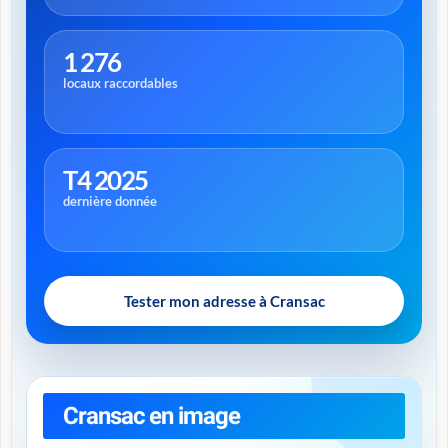
1 276
locaux raccordables
T4 2025
dernière donnée
Tester mon adresse à Cransac
Cransac en image