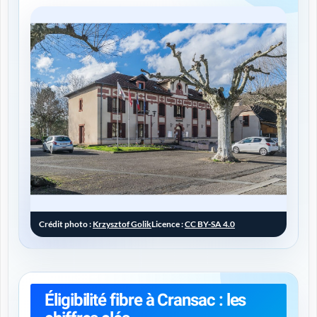
Crédit photo :
Krzysztof Golik
Licence :
CC BY-SA 4.0
Éligibilité fibre à Cransac : les