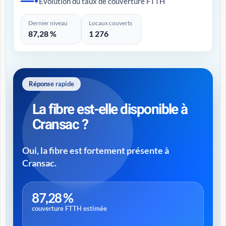
Évolution du taux de couverture FTTH
Dernier niveau
Locaux couverts
87,28 %
1 276
Réponse rapide
La fibre est-elle disponible à
Cransac ?
Oui, la fibre est fortement présente à
Cransac.
87,28 %
couverture FTTH estimée