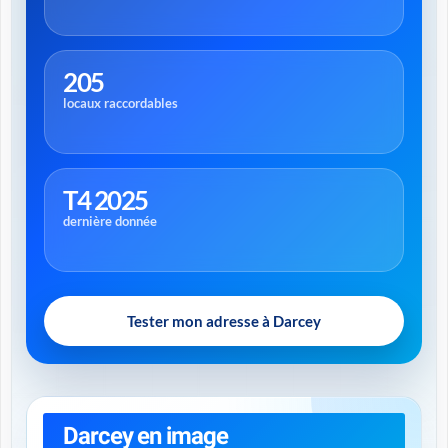
205
locaux raccordables
T4 2025
dernière donnée
Tester mon adresse à Darcey
Darcey en image