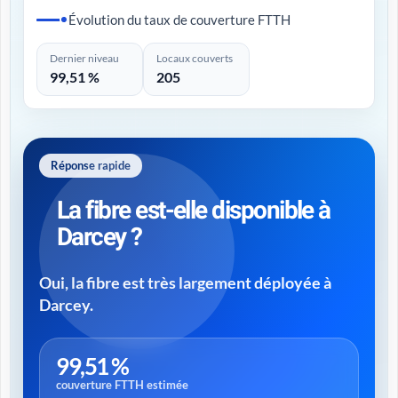
Évolution du taux de couverture FTTH
Dernier niveau
Locaux couverts
99,51 %
205
Réponse rapide
La fibre est-elle disponible à
Darcey ?
Oui, la fibre est très largement déployée à
Darcey.
99,51 %
couverture FTTH estimée