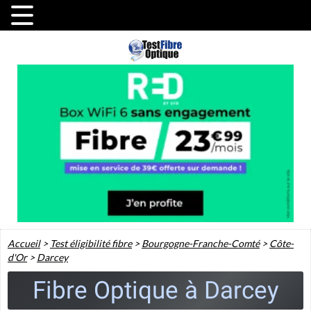
Accueil
>
Test éligibilité fibre
>
Bourgogne-Franche-Comté
>
Côte-
d'Or
>
Darcey
Fibre Optique à Darcey