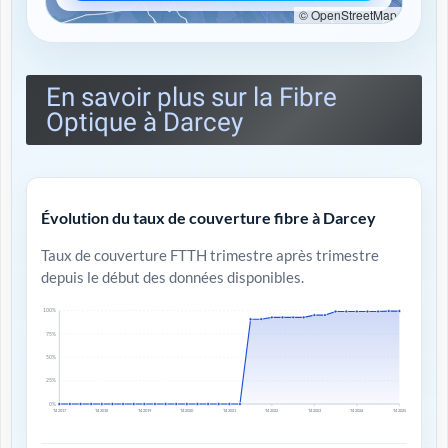
© OpenStreetMap
En savoir plus sur la Fibre
Optique à Darcey
Évolution du taux de couverture fibre à Darcey
Taux de couverture FTTH trimestre après trimestre
depuis le début des données disponibles.
100%
75%
50%
25%
0%
T4 2017
T4 2018
T4 2019
T4 2020
T4 2021
T4 2022
T4 2023
T4 2024
T4 2025