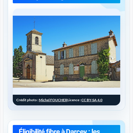
Crédit photo :
Michel FOUCHER
Licence :
CC BY-SA 4.0
Éligibilité fibre à Darcey : les