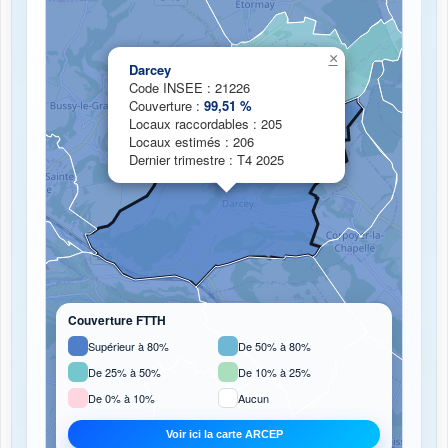
Chargement de la carte de couverture fibre...
×
Darcey
Code INSEE : 21226
Couverture :
99,51 %
Locaux raccordables : 205
Locaux estimés : 206
Dernier trimestre : T4 2025
Couverture FTTH
Supérieur à 80%
De 50% à 80%
De 25% à 50%
De 10% à 25%
De 0% à 10%
Aucun
Voir ici la carte ARCEP