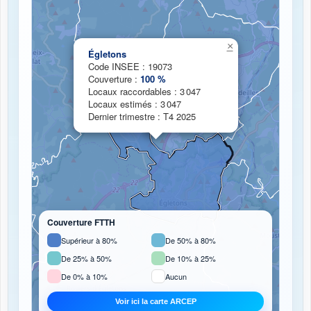
Chargement de la carte de couverture fibre...
×
Égletons
Code INSEE : 19073
Couverture :
100 %
Locaux raccordables : 3 047
Locaux estimés : 3 047
Dernier trimestre : T4 2025
Couverture FTTH
Supérieur à 80%
De 50% à 80%
De 25% à 50%
De 10% à 25%
De 0% à 10%
Aucun
Voir ici la carte ARCEP