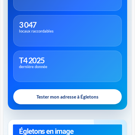
3 047
locaux raccordables
T4 2025
dernière donnée
Tester mon adresse à Égletons
Égletons en image