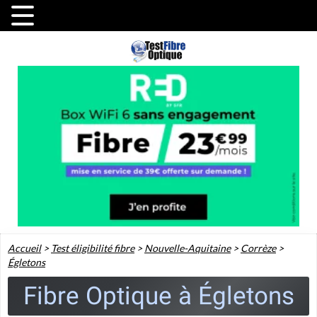
Accueil
>
Test éligibilité fibre
>
Nouvelle-Aquitaine
>
Corrèze
>
Égletons
Fibre Optique à Égletons