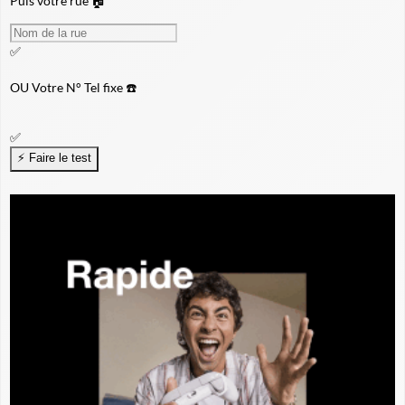
Puis votre rue 🏠
✅
OU
Votre N° Tel fixe ☎️
✅