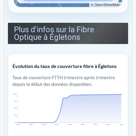
© OpenStreetMap
Plus d'infos sur la Fibre
Optique à Égletons
Évolution du taux de couverture fibre à Égletons
Taux de couverture FTTH trimestre après trimestre
depuis le début des données disponibles.
100%
75%
50%
25%
0%
T4 2017
T4 2018
T4 2019
T4 2020
T4 2021
T4 2022
T4 2023
T4 2024
T4 2025