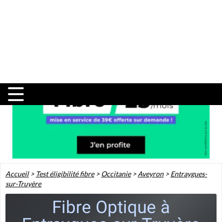
Accueil
>
Test éligibilité fibre
>
Occitanie
>
Aveyron
>
Entraygues-
sur-Truyère
Fibre Optique à