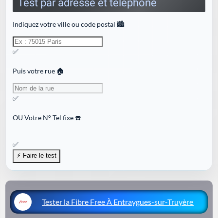
Test par adresse et téléphone
Indiquez votre ville ou code postal 🏙️
✅
Puis votre rue 🏠
✅
OU
Votre N° Tel fixe ☎️
✅
Tester la Fibre Free À Entraygues-sur-Truyère