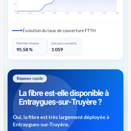
25%
0%
T4 2017
T4 2018
T4 2019
T4 2020
T4 2021
T4 2022
T4 2023
T4 2024
T4 2025
Évolution du taux de couverture FTTH
Dernier niveau
Locaux couverts
95,58 %
1 059
Réponse rapide
La fibre est-elle disponible à
Entraygues-sur-Truyère ?
Oui, la fibre est très largement déployée à
Entraygues-sur-Truyère.