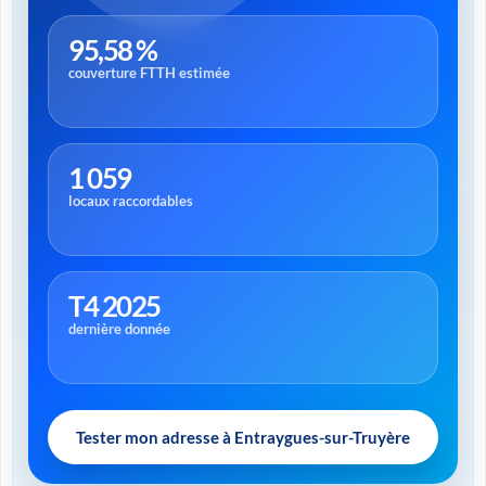
95,58 %
couverture FTTH estimée
1 059
locaux raccordables
T4 2025
dernière donnée
Tester mon adresse à Entraygues-sur-Truyère