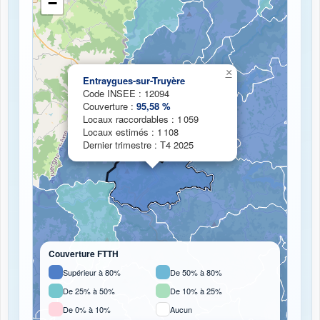
−
Chargement de la carte de couverture fibre...
×
Entraygues-sur-Truyère
Code INSEE : 12094
Couverture :
95,58 %
Locaux raccordables : 1 059
Locaux estimés : 1 108
Dernier trimestre : T4 2025
Couverture FTTH
Supérieur à 80%
De 50% à 80%
De 25% à 50%
De 10% à 25%
De 0% à 10%
Aucun