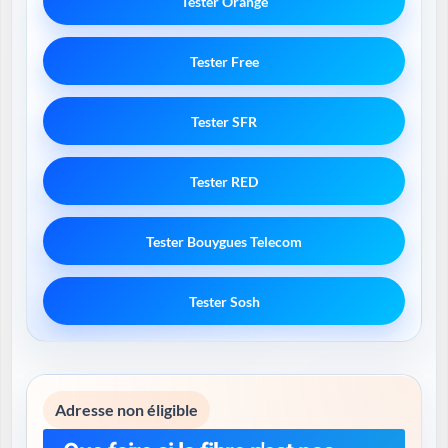
Tester Orange
Tester Free
Tester SFR
Tester RED
Tester Bouygues Telecom
Tester Sosh
Adresse non éligible