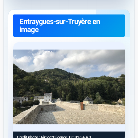
Entraygues-sur-Truyère en
image
Crédit photo :
AirScott
Licence :
CC BY-SA 4.0