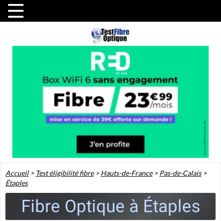
Accueil
>
Test éligibilité fibre
>
Hauts-de-France
>
Pas-de-Calais
>
Étaples
Fibre Optique à Étaples