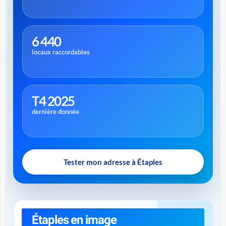
6 440
locaux raccordables
T4 2025
dernière donnée
Tester mon adresse à Étaples
Étaples en image