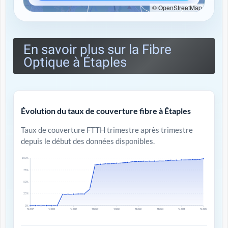
© OpenStreetMap
En savoir plus sur la Fibre
Optique à Étaples
Évolution du taux de couverture fibre à Étaples
Taux de couverture FTTH trimestre après trimestre
depuis le début des données disponibles.
100%
75%
50%
25%
0%
T4 2017
T4 2018
T4 2019
T4 2020
T4 2021
T4 2022
T4 2023
T4 2024
T4 2025