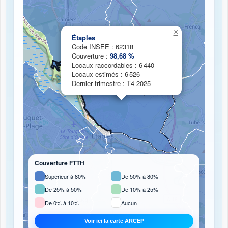
Chargement de la carte de couverture fibre...
×
Étaples
Code INSEE : 62318
Couverture :
98,68 %
Locaux raccordables : 6 440
Locaux estimés : 6 526
Dernier trimestre : T4 2025
Couverture FTTH
Supérieur à 80%
De 50% à 80%
De 25% à 50%
De 10% à 25%
De 0% à 10%
Aucun
Voir ici la carte ARCEP