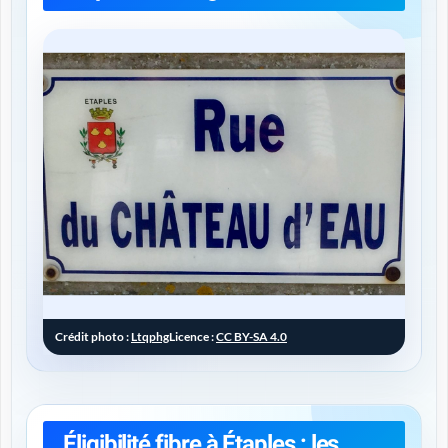
Crédit photo :
Ltqphg
Licence :
CC BY-SA 4.0
Éligibilité fibre à Étaples : les