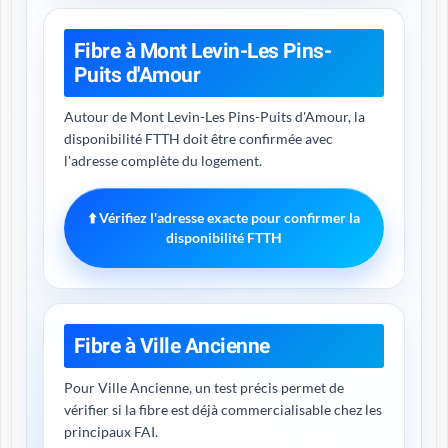
Fibre à Mont Levin-Les Pins-
Puits d'Amour
Autour de Mont Levin-Les Pins-Puits d'Amour, la
disponibilité FTTH doit être confirmée avec
l'adresse complète du logement.
⬆️ Vérifiez l'adresse exacte pour confirmer la
disponibilité FTTH
Fibre à Ville Ancienne
Pour Ville Ancienne, un test précis permet de
vérifier si la fibre est déjà commercialisable chez les
principaux FAI.