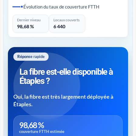
Évolution du taux de couverture FTTH
Dernier niveau
Locaux couverts
98,68 %
6 440
Réponse rapide
La fibre est-elle disponible à
Étaples ?
Oui, la fibre est très largement déployée à
Étaples.
98,68 %
couverture FTTH estimée