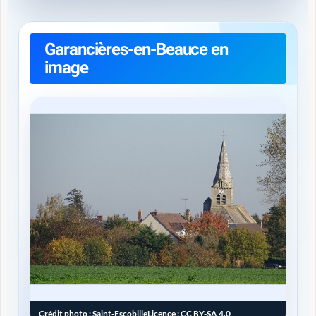
Garancières-en-Beauce en
image
Crédit photo :
Saint-Escobille
Licence :
CC BY-SA 4.0