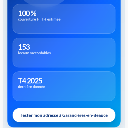
100 %
couverture FTTH estimée
153
locaux raccordables
T4 2025
dernière donnée
Tester mon adresse à Garancières-en-Beauce