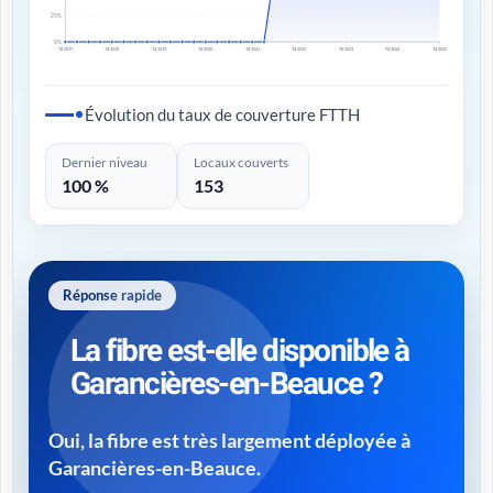
25%
0%
T4 2017
T4 2018
T4 2019
T4 2020
T4 2021
T4 2022
T4 2023
T4 2024
T4 2025
Évolution du taux de couverture FTTH
Dernier niveau
Locaux couverts
100 %
153
Réponse rapide
La fibre est-elle disponible à
Garancières-en-Beauce ?
Oui, la fibre est très largement déployée à
Garancières-en-Beauce.