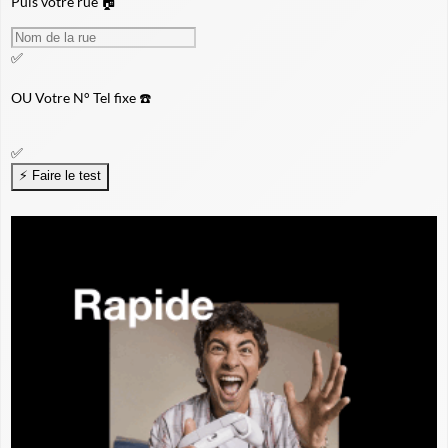
Puis votre rue 🏠
✅
OU
Votre N° Tel fixe ☎️
✅