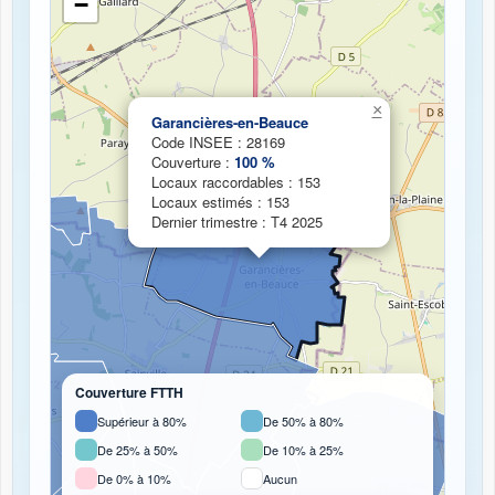
−
Chargement de la carte de couverture fibre...
×
Garancières-en-Beauce
Code INSEE : 28169
Couverture :
100 %
Locaux raccordables : 153
Locaux estimés : 153
Dernier trimestre : T4 2025
Couverture FTTH
Supérieur à 80%
De 50% à 80%
De 25% à 50%
De 10% à 25%
De 0% à 10%
Aucun