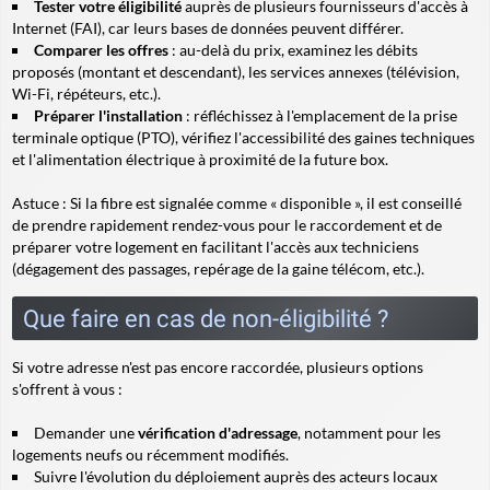
Tester votre éligibilité
auprès de plusieurs fournisseurs d'accès à
Internet (FAI), car leurs bases de données peuvent différer.
Comparer les offres
: au-delà du prix, examinez les débits
proposés (montant et descendant), les services annexes (télévision,
Wi-Fi, répéteurs, etc.).
Préparer l'installation
: réfléchissez à l'emplacement de la prise
terminale optique (PTO), vérifiez l'accessibilité des gaines techniques
et l'alimentation électrique à proximité de la future box.
Astuce :
Si la fibre est signalée comme « disponible », il est conseillé
de prendre rapidement rendez-vous pour le raccordement et de
préparer votre logement en facilitant l'accès aux techniciens
(dégagement des passages, repérage de la gaine télécom, etc.).
Que faire en cas de non-éligibilité ?
Si votre adresse n'est pas encore raccordée, plusieurs options
s'offrent à vous :
Demander une
vérification d'adressage
, notamment pour les
logements neufs ou récemment modifiés.
Suivre l'évolution du déploiement auprès des acteurs locaux