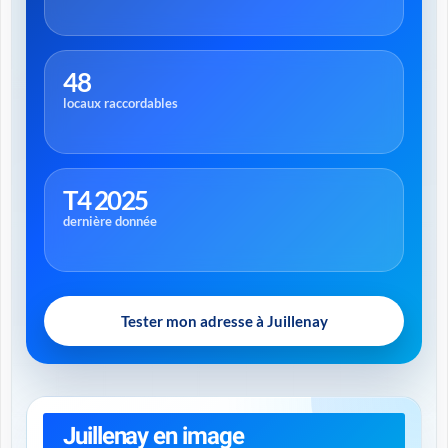
48
locaux raccordables
T4 2025
dernière donnée
Tester mon adresse à Juillenay
Juillenay en image