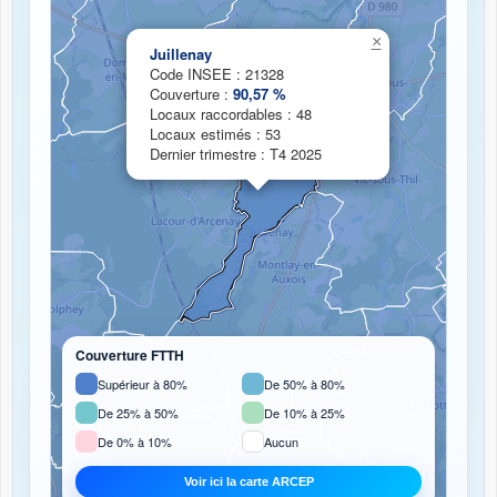
×
Chargement de la carte de couverture fibre...
Juillenay
Code INSEE : 21328
Couverture :
90,57 %
Locaux raccordables : 48
Locaux estimés : 53
Dernier trimestre : T4 2025
Couverture FTTH
Supérieur à 80%
De 50% à 80%
De 25% à 50%
De 10% à 25%
De 0% à 10%
Aucun
Voir ici la carte ARCEP