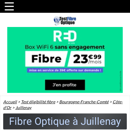
Accueil
>
Test éligibilité fibre
>
Bourgogne-Franche-Comté
>
Côte-
d'Or
>
Juillenay
Fibre Optique à Juillenay