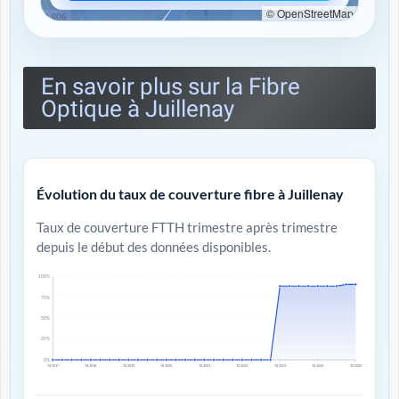
© OpenStreetMap
En savoir plus sur la Fibre
Optique à Juillenay
Évolution du taux de couverture fibre à Juillenay
Taux de couverture FTTH trimestre après trimestre
depuis le début des données disponibles.
100%
75%
50%
25%
0%
T4 2017
T4 2018
T4 2019
T4 2020
T4 2021
T4 2022
T4 2023
T4 2024
T4 2025