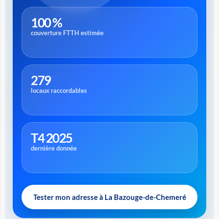
100 %
couverture FTTH estimée
279
locaux raccordables
T4 2025
dernière donnée
Tester mon adresse à La Bazouge-de-Chemeré