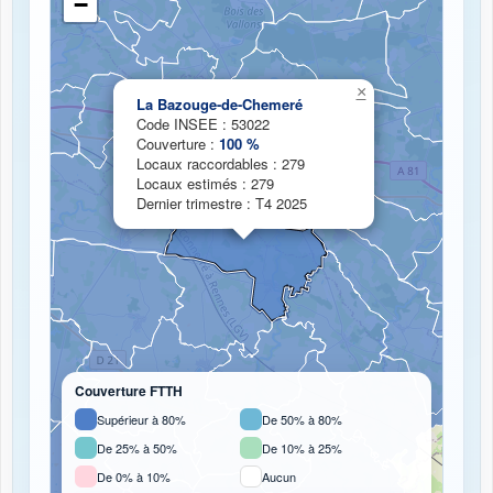
−
Chargement de la carte de couverture fibre...
×
La Bazouge-de-Chemeré
Code INSEE : 53022
Couverture :
100 %
Locaux raccordables : 279
Locaux estimés : 279
Dernier trimestre : T4 2025
Couverture FTTH
Supérieur à 80%
De 50% à 80%
De 25% à 50%
De 10% à 25%
De 0% à 10%
Aucun