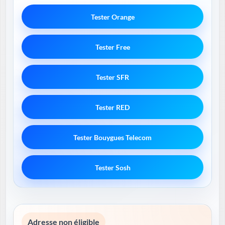
Tester Orange
Tester Free
Tester SFR
Tester RED
Tester Bouygues Telecom
Tester Sosh
Adresse non éligible