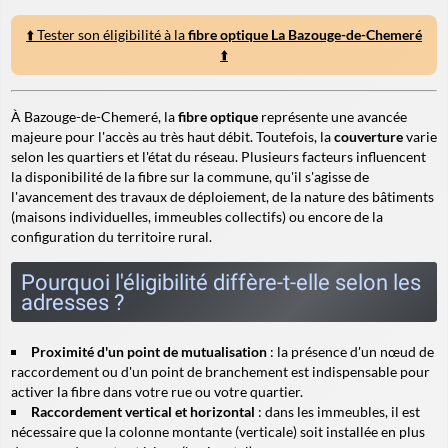
⬆️ Tester son éligibilité à la
fibre optique La Bazouge-de-Chemeré
⬆️
À Bazouge-de-Chemeré, la
fibre optique
représente une avancée
majeure pour l'accès au très haut débit. Toutefois, la
couverture
varie
selon les quartiers et l'état du réseau. Plusieurs facteurs influencent
la disponibilité de la fibre sur la commune, qu'il s'agisse de
l'avancement des travaux de déploiement, de la nature des bâtiments
(maisons individuelles, immeubles collectifs) ou encore de la
configuration du territoire rural.
Pourquoi l'éligibilité diffère-t-elle selon les
adresses ?
Proximité d'un point de mutualisation
: la présence d'un nœud de
raccordement ou d'un point de branchement est indispensable pour
activer la fibre dans votre rue ou votre quartier.
Raccordement vertical et horizontal
: dans les immeubles, il est
nécessaire que la colonne montante (verticale) soit installée en plus