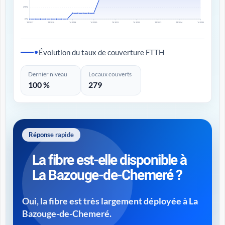
25%
0%
T4 2017
T4 2018
T4 2019
T4 2020
T4 2021
T4 2022
T4 2023
T4 2024
T4 2025
Évolution du taux de couverture FTTH
Dernier niveau
Locaux couverts
100 %
279
Réponse rapide
La fibre est-elle disponible à
La Bazouge-de-Chemeré ?
Oui, la fibre est très largement déployée à La
Bazouge-de-Chemeré.