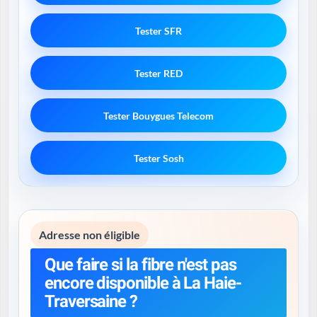
Tester SFR
Tester RED
Tester Bouygues Telecom
Tester Sosh
Adresse non éligible
Que faire si la fibre n'est pas
encore disponible à La Haie-
Traversaine ?