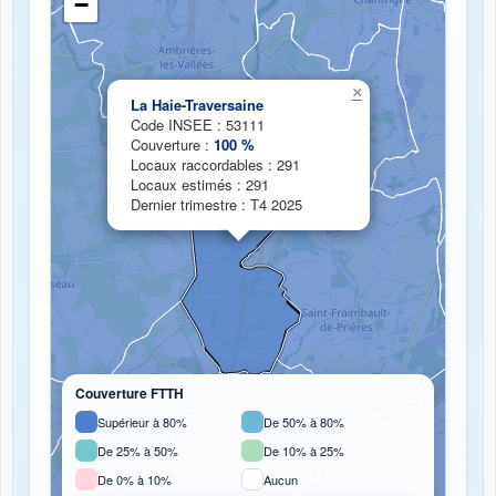
−
Chargement de la carte de couverture fibre...
×
La Haie-Traversaine
Code INSEE : 53111
Couverture :
100 %
Locaux raccordables : 291
Locaux estimés : 291
Dernier trimestre : T4 2025
Couverture FTTH
Supérieur à 80%
De 50% à 80%
De 25% à 50%
De 10% à 25%
De 0% à 10%
Aucun