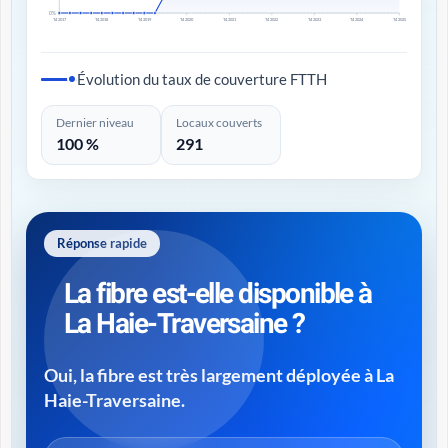
0%
T4 2017
T4 2018
T4 2019
T4 2020
T4 2021
T4 2022
T4 2023
T4 2024
T4 2025
Évolution du taux de couverture FTTH
Dernier niveau
Locaux couverts
100 %
291
Réponse rapide
La fibre est-elle disponible à
La Haie-Traversaine ?
Oui, la fibre est très largement déployée à La
Haie-Traversaine.