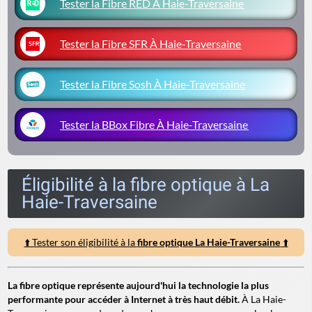
Tester la Fibre RED À Haie-Traversaine
Tester la Fibre SFR À Haie-Traversaine
Tester la Fibre Sosh À Haie-Traversaine
Tester la BBox Fibre À Haie-Traversaine
Éligibilité à la fibre optique à La
Haie-Traversaine
⬆️ Tester son éligibilité à la
fibre optique La Haie-Traversaine
⬆️
La fibre optique représente aujourd'hui la technologie la plus
performante pour accéder à Internet à très haut débit.
À La Haie-