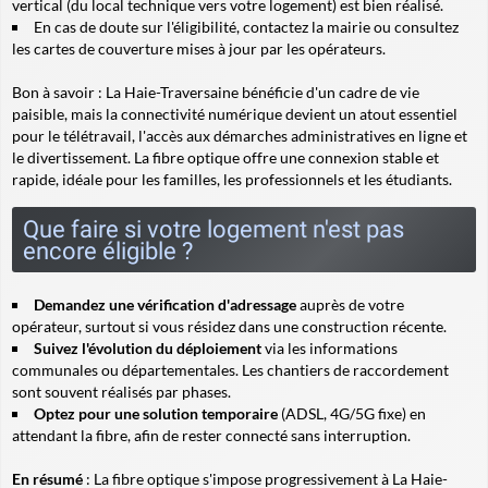
vertical (du local technique vers votre logement) est bien réalisé.
En cas de doute sur l'éligibilité, contactez la mairie ou consultez
les cartes de couverture mises à jour par les opérateurs.
Bon à savoir :
La Haie-Traversaine bénéficie d'un cadre de vie
paisible, mais la connectivité numérique devient un atout essentiel
pour le télétravail, l'accès aux démarches administratives en ligne et
le divertissement. La fibre optique offre une connexion stable et
rapide, idéale pour les familles, les professionnels et les étudiants.
Que faire si votre logement n'est pas
encore éligible ?
Demandez une vérification d'adressage
auprès de votre
opérateur, surtout si vous résidez dans une construction récente.
Suivez l'évolution du déploiement
via les informations
communales ou départementales. Les chantiers de raccordement
sont souvent réalisés par phases.
Optez pour une solution temporaire
(ADSL, 4G/5G fixe) en
attendant la fibre, afin de rester connecté sans interruption.
En résumé
: La fibre optique s'impose progressivement à La Haie-