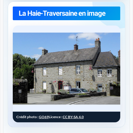
La Haie-Traversaine en image
Crédit photo :
GO69
Licence :
CC BY-SA 4.0