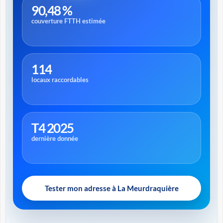
90,48 %
couverture FTTH estimée
114
locaux raccordables
T4 2025
dernière donnée
Tester mon adresse à La Meurdraquière