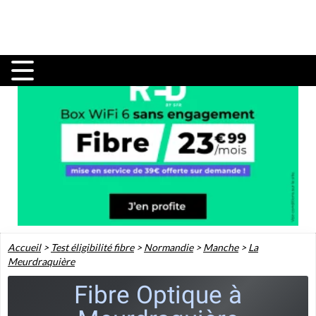
Accueil
>
Test éligibilité fibre
>
Normandie
>
Manche
>
La
Meurdraquière
Fibre Optique à