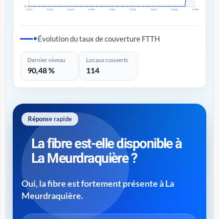
0%
T4 2017
T4 2018
T4 2019
T4 2020
T4 2021
T4 2022
T4 2023
T4 2024
T4 2025
Évolution du taux de couverture FTTH
Dernier niveau
Locaux couverts
90,48 %
114
Réponse rapide
La fibre est-elle disponible à
La Meurdraquière ?
Oui, la fibre est fortement présente à La
Meurdraquière.