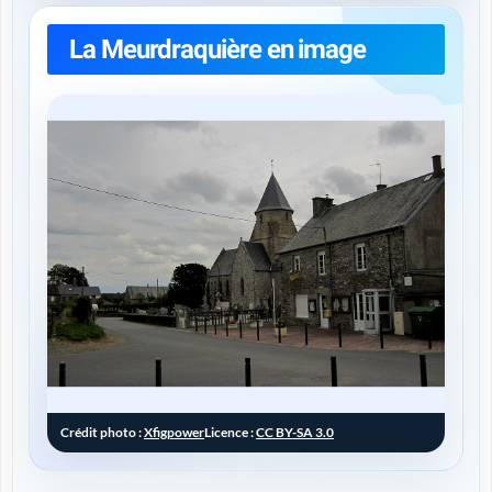
La Meurdraquière en image
Crédit photo :
Xfigpower
Licence :
CC BY-SA 3.0