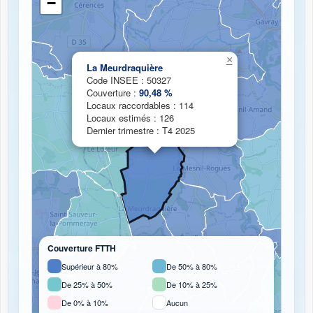
−
Chargement de la carte de couverture fibre...
×
La Meurdraquière
Code INSEE : 50327
Couverture :
90,48 %
Locaux raccordables : 114
Locaux estimés : 126
Dernier trimestre : T4 2025
Couverture FTTH
Supérieur à 80%
De 50% à 80%
De 25% à 50%
De 10% à 25%
De 0% à 10%
Aucun