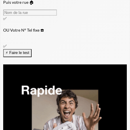
Puis votre rue 🏠
✅
OU
Votre N° Tel fixe ☎️
✅