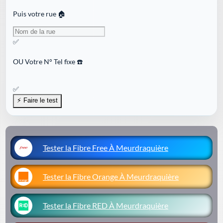
Puis votre rue 🏠
✅
OU
Votre N° Tel fixe ☎️
✅
Tester la Fibre Free À Meurdraquière
Tester la Fibre Orange À Meurdraquière
Tester la Fibre RED À Meurdraquière