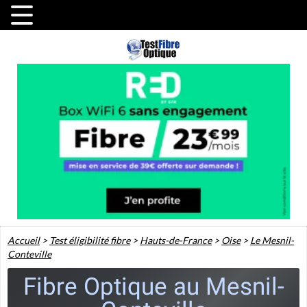
Accueil
>
Test éligibilité fibre
>
Hauts-de-France
>
Oise
>
Le Mesnil-
Conteville
Fibre Optique au Mesnil-