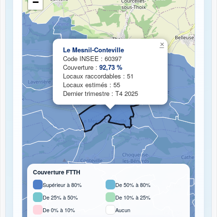
−
Chargement de la carte de couverture fibre...
×
Le Mesnil-Conteville
Code INSEE : 60397
Couverture :
92,73 %
Locaux raccordables : 51
Locaux estimés : 55
Dernier trimestre : T4 2025
Couverture FTTH
Supérieur à 80%
De 50% à 80%
De 25% à 50%
De 10% à 25%
De 0% à 10%
Aucun