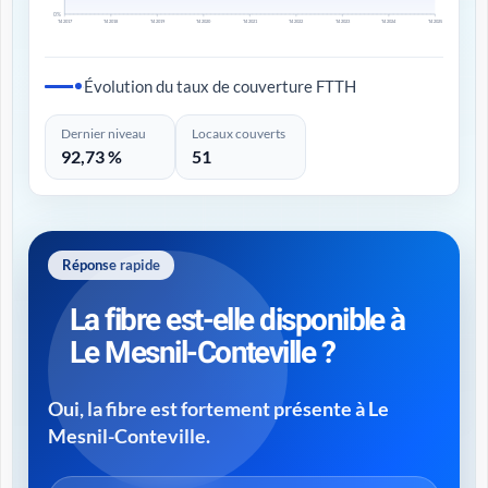
0%
T4 2017
T4 2018
T4 2019
T4 2020
T4 2021
T4 2022
T4 2023
T4 2024
T4 2025
Évolution du taux de couverture FTTH
Dernier niveau
Locaux couverts
92,73 %
51
Réponse rapide
La fibre est-elle disponible à
Le Mesnil-Conteville ?
Oui, la fibre est fortement présente à Le
Mesnil-Conteville.