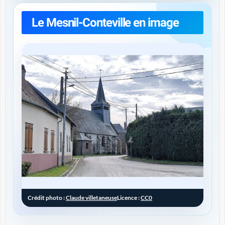
Le Mesnil-Conteville en image
Crédit photo :
Claude villetaneuse
Licence :
CC0