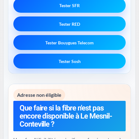
Tester SFR
Tester RED
Tester Bouygues Telecom
Tester Sosh
Adresse non éligible
Que faire si la fibre n'est pas
encore disponible à Le Mesnil-
Conteville ?