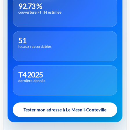
92,73 %
couverture FTTH estimée
51
locaux raccordables
T4 2025
dernière donnée
Tester mon adresse à Le Mesnil-Conteville