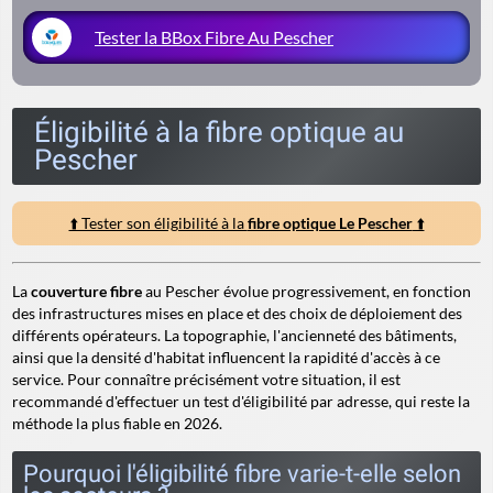
Tester la BBox Fibre Au Pescher
Éligibilité à la fibre optique au
Pescher
⬆️ Tester son éligibilité à la
fibre optique Le Pescher
⬆️
La
couverture fibre
au Pescher évolue progressivement, en fonction
des infrastructures mises en place et des choix de déploiement des
différents opérateurs. La topographie, l'ancienneté des bâtiments,
ainsi que la densité d'habitat influencent la rapidité d'accès à ce
service. Pour connaître précisément votre situation, il est
recommandé d'effectuer un test d'éligibilité par adresse, qui reste la
méthode la plus fiable en 2026.
Pourquoi l'éligibilité fibre varie-t-elle selon