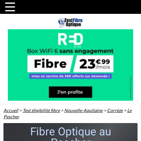
Accueil
>
Test éligibilité fibre
>
Nouvelle-Aquitaine
>
Corrèze
>
Le
Pescher
Fibre Optique au