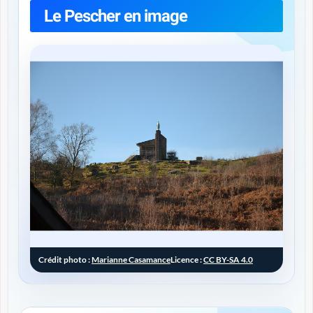
Le Pescher en image
Crédit photo :
Marianne Casamance
Licence :
CC BY-SA 4.0