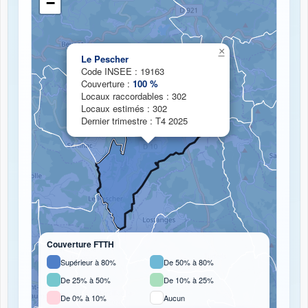
−
×
Chargement de la carte de couverture fibre...
Le Pescher
Code INSEE : 19163
Couverture :
100 %
Locaux raccordables : 302
Locaux estimés : 302
Dernier trimestre : T4 2025
Couverture FTTH
Supérieur à 80%
De 50% à 80%
De 25% à 50%
De 10% à 25%
De 0% à 10%
Aucun