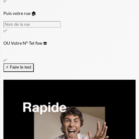
✅
Puis votre rue 🏠
✅
OU
Votre N° Tel fixe ☎️
✅