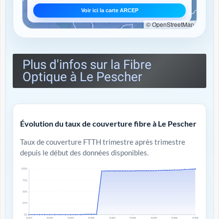
Voir ici la carte ARCEP
© OpenStreetMap
Plus d'infos sur la Fibre
Optique à Le Pescher
Évolution du taux de couverture fibre à Le Pescher
Taux de couverture FTTH trimestre après trimestre
depuis le début des données disponibles.
100%
75%
50%
25%
0%
T4 2017
T4 2018
T4 2019
T4 2020
T4 2021
T4 2022
T4 2023
T4 2024
T4 2025