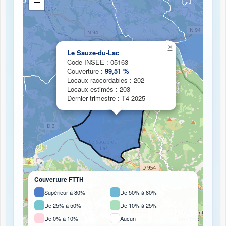
−
Chargement de la carte de couverture fibre...
×
Le Sauze-du-Lac
Code INSEE : 05163
Couverture :
99,51 %
Locaux raccordables : 202
Locaux estimés : 203
Dernier trimestre : T4 2025
Couverture FTTH
Supérieur à 80%
De 50% à 80%
De 25% à 50%
De 10% à 25%
De 0% à 10%
Aucun