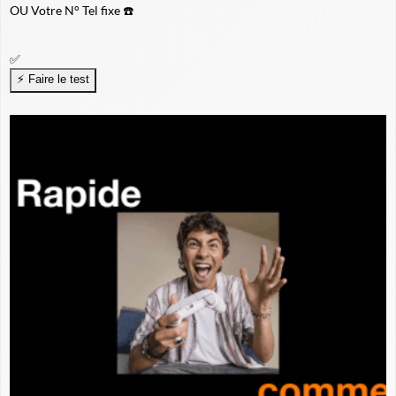
OU
Votre N° Tel fixe ☎️
✅