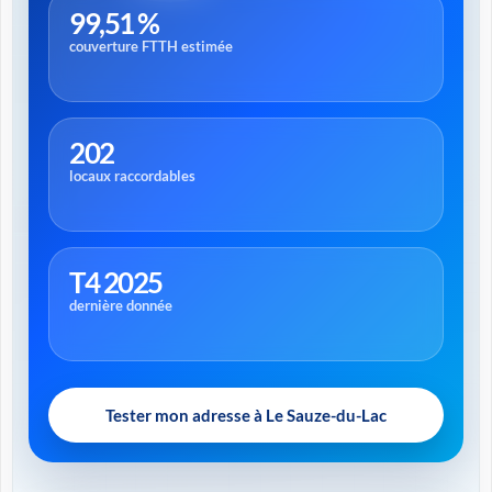
99,51 %
couverture FTTH estimée
202
locaux raccordables
T4 2025
dernière donnée
Tester mon adresse à Le Sauze-du-Lac