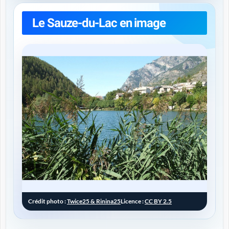
Le Sauze-du-Lac en image
Crédit photo :
Twice25 & Rinina25
Licence :
CC BY 2.5