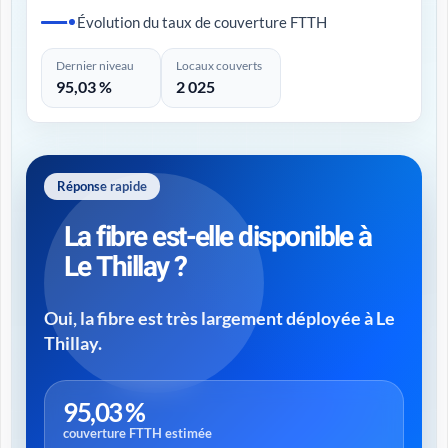
Évolution du taux de couverture FTTH
Dernier niveau
Locaux couverts
95,03 %
2 025
Réponse rapide
La fibre est-elle disponible à
Le Thillay ?
Oui, la fibre est très largement déployée à Le
Thillay.
95,03 %
couverture FTTH estimée