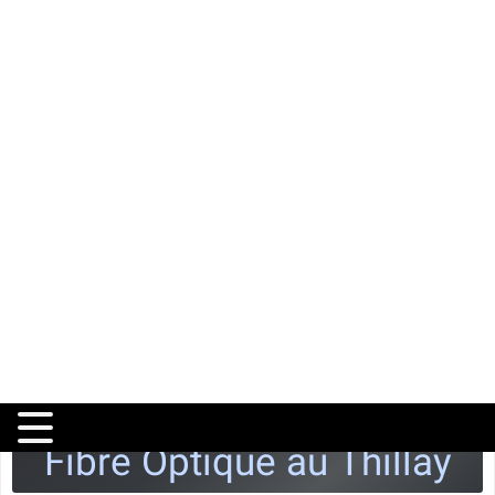
Accueil
>
Test éligibilité fibre
>
Île-de-France
>
Val-d'Oise
>
Le
Thillay
Fibre Optique au Thillay