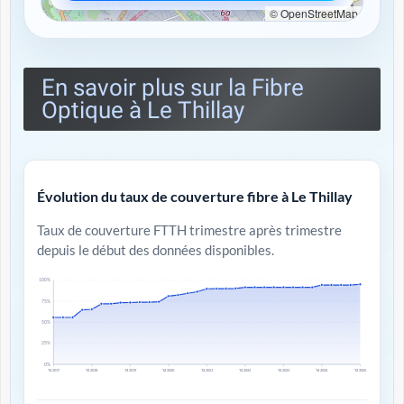
© OpenStreetMap
En savoir plus sur la Fibre
Optique à Le Thillay
Évolution du taux de couverture fibre à Le Thillay
Taux de couverture FTTH trimestre après trimestre
depuis le début des données disponibles.
100%
75%
50%
25%
0%
T4 2017
T4 2018
T4 2019
T4 2020
T4 2021
T4 2022
T4 2023
T4 2024
T4 2025