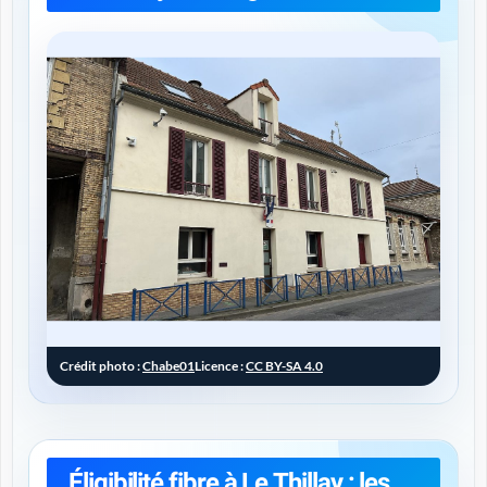
Crédit photo :
Chabe01
Licence :
CC BY-SA 4.0
Éligibilité fibre à Le Thillay : les