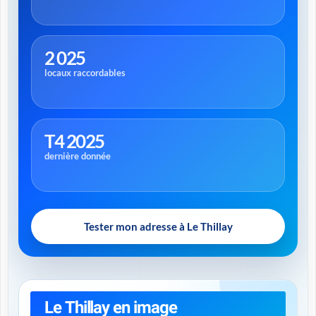
2 025
locaux raccordables
T4 2025
dernière donnée
Tester mon adresse à Le Thillay
Le Thillay en image