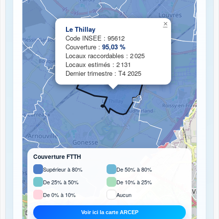
Chargement de la carte de couverture fibre...
×
Le Thillay
Code INSEE : 95612
Couverture :
95,03 %
Locaux raccordables : 2 025
Locaux estimés : 2 131
Dernier trimestre : T4 2025
Couverture FTTH
Supérieur à 80%
De 50% à 80%
De 25% à 50%
De 10% à 25%
De 0% à 10%
Aucun
Voir ici la carte ARCEP