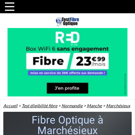
Accueil
>
Test éligibilité fibre
>
Normandie
>
Manche
>
Marchésieux
Fibre Optique à
Marchésieux