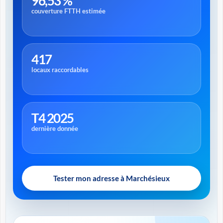
96,53 %
couverture FTTH estimée
417
locaux raccordables
T4 2025
dernière donnée
Tester mon adresse à Marchésieux