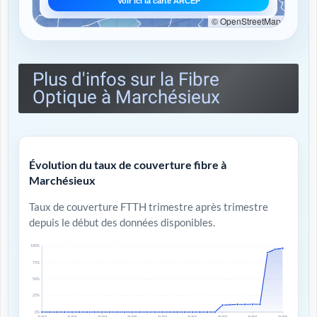
Voir ici la carte ARCEP
© OpenStreetMap
Plus d'infos sur la Fibre
Optique à Marchésieux
Évolution du taux de couverture fibre à
Marchésieux
Taux de couverture FTTH trimestre après trimestre
depuis le début des données disponibles.
100%
75%
50%
25%
0%
T4 2017
T4 2018
T4 2019
T4 2020
T4 2021
T4 2022
T4 2023
T4 2024
T4 2025