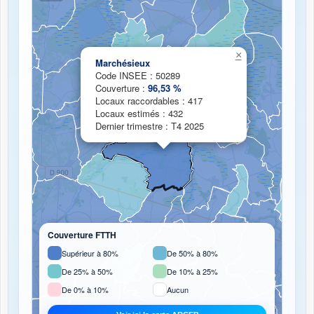
Chargement de la carte de couverture fibre...
×
Marchésieux
Code INSEE : 50289
Couverture :
96,53 %
Locaux raccordables : 417
Locaux estimés : 432
Dernier trimestre : T4 2025
Couverture FTTH
Supérieur à 80%
De 50% à 80%
De 25% à 50%
De 10% à 25%
De 0% à 10%
Aucun