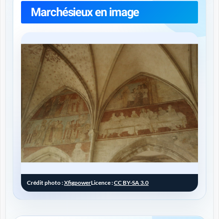
Marchésieux en image
Crédit photo :
Xfigpower
Licence :
CC BY-SA 3.0