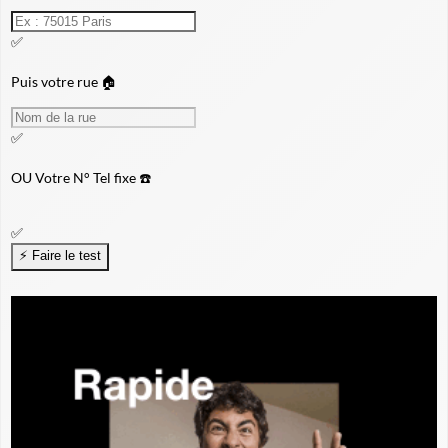
✅
Puis votre rue 🏠
✅
OU
Votre N° Tel fixe ☎️
✅