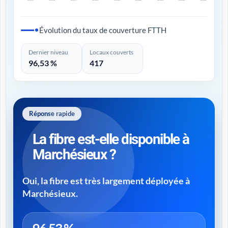
Évolution du taux de couverture FTTH
Dernier niveau
Locaux couverts
96,53 %
417
Réponse rapide
La fibre est-elle disponible à
Marchésieux ?
Oui, la fibre est très largement déployée à
Marchésieux.