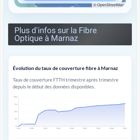
© OpenStreetMap
Plus d'infos sur la Fibre
Optique à Marnaz
Évolution du taux de couverture fibre à Marnaz
Taux de couverture FTTH trimestre après trimestre
depuis le début des données disponibles.
100%
75%
50%
25%
0%
T4 2017
T4 2018
T4 2019
T4 2020
T4 2021
T4 2022
T4 2023
T4 2024
T4 2025