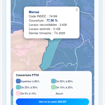
×
Chargement de la carte de couverture fibre...
Marnaz
Code INSEE : 74169
Couverture :
77,56 %
Locaux raccordables : 2 426
Locaux estimés : 3 128
Dernier trimestre : T4 2025
Couverture FTTH
Supérieur à 80%
De 50% à 80%
De 25% à 50%
De 10% à 25%
De 0% à 10%
Aucun
Voir ici la carte ARCEP