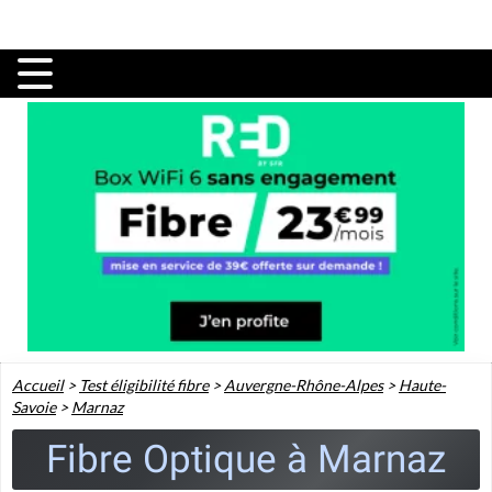
Accueil
>
Test éligibilité fibre
>
Auvergne-Rhône-Alpes
>
Haute-
Savoie
>
Marnaz
Fibre Optique à Marnaz