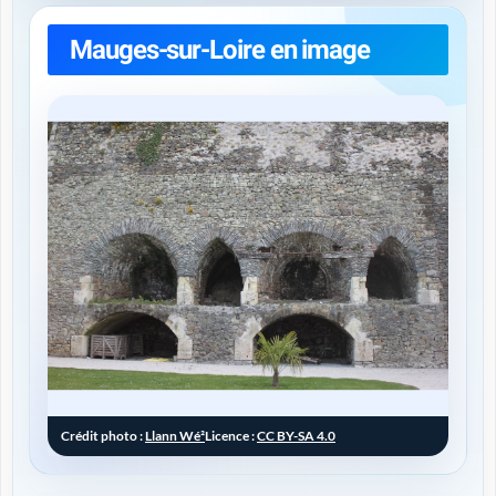
Mauges-sur-Loire en image
Crédit photo :
Llann Wé²
Licence :
CC BY-SA 4.0