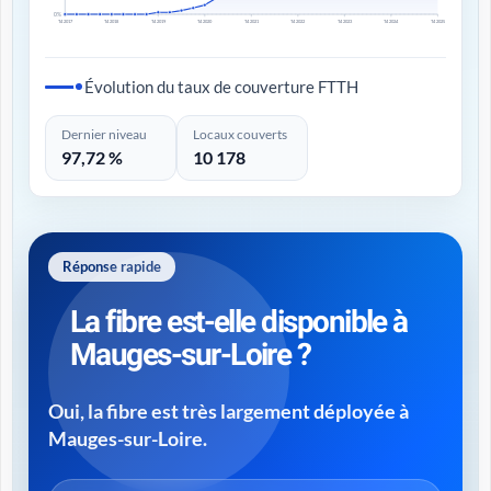
0%
T4 2017
T4 2018
T4 2019
T4 2020
T4 2021
T4 2022
T4 2023
T4 2024
T4 2025
Évolution du taux de couverture FTTH
Dernier niveau
Locaux couverts
97,72 %
10 178
Réponse rapide
La fibre est-elle disponible à
Mauges-sur-Loire ?
Oui, la fibre est très largement déployée à
Mauges-sur-Loire.