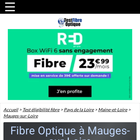
Accueil
>
Test éligibilité fibre
>
Pays de la Loire
>
Maine-et-Loire
>
Mauges-sur-Loire
Fibre Optique à Mauges-