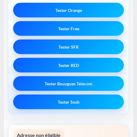
Tester Orange
Tester Free
Tester SFR
Tester RED
Tester Bouygues Telecom
Tester Sosh
Adresse non éligible