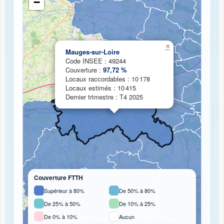
−
Chargement de la carte de couverture fibre...
×
Mauges-sur-Loire
Code INSEE : 49244
Couverture :
97,72 %
Locaux raccordables : 10 178
Locaux estimés : 10 415
Dernier trimestre : T4 2025
Couverture FTTH
Supérieur à 80%
De 50% à 80%
De 25% à 50%
De 10% à 25%
De 0% à 10%
Aucun