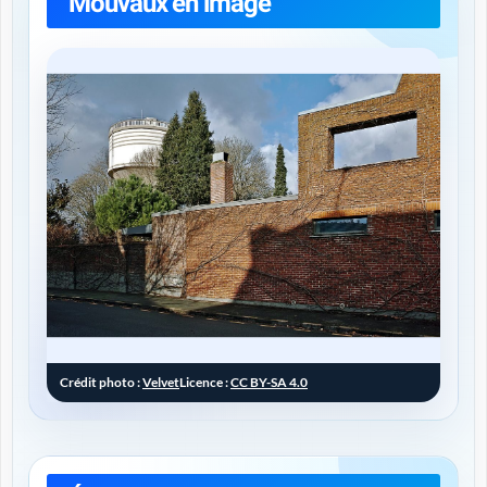
Mouvaux en image
Crédit photo :
Velvet
Licence :
CC BY-SA 4.0