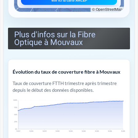
Voir ici la carte ARCEP
© OpenStreetMap
Plus d'infos sur la Fibre
Optique à Mouvaux
Évolution du taux de couverture fibre à Mouvaux
Taux de couverture FTTH trimestre après trimestre
depuis le début des données disponibles.
100%
75%
50%
25%
0%
T4 2017
T4 2018
T4 2019
T4 2020
T4 2021
T4 2022
T4 2023
T4 2024
T4 2025