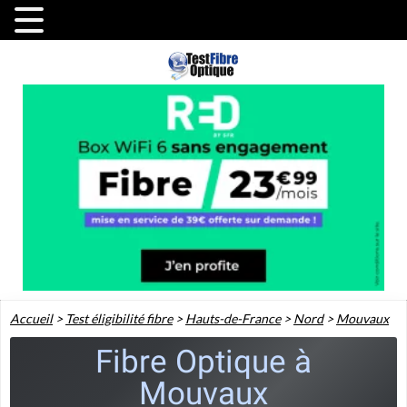
Accueil
>
Test éligibilité fibre
>
Hauts-de-France
>
Nord
>
Mouvaux
Fibre Optique à
Mouvaux