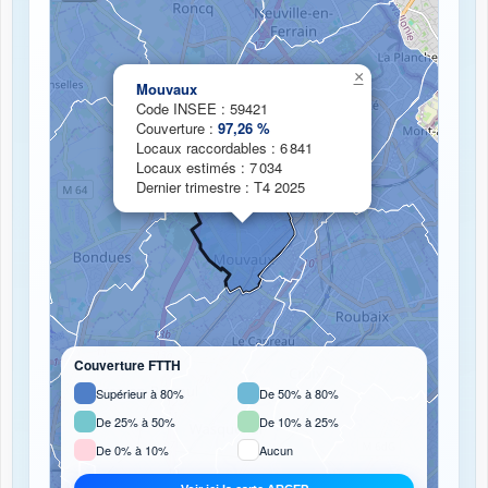
Chargement de la carte de couverture fibre...
×
Mouvaux
Code INSEE : 59421
Couverture :
97,26 %
Locaux raccordables : 6 841
Locaux estimés : 7 034
Dernier trimestre : T4 2025
Couverture FTTH
Supérieur à 80%
De 50% à 80%
De 25% à 50%
De 10% à 25%
De 0% à 10%
Aucun