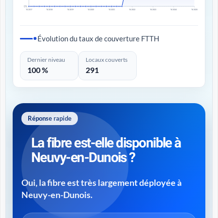
0%
T4 2017
T4 2018
T4 2019
T4 2020
T4 2021
T4 2022
T4 2023
T4 2024
T4 2025
Évolution du taux de couverture FTTH
Dernier niveau
Locaux couverts
100 %
291
Réponse rapide
La fibre est-elle disponible à
Neuvy-en-Dunois ?
Oui, la fibre est très largement déployée à
Neuvy-en-Dunois.