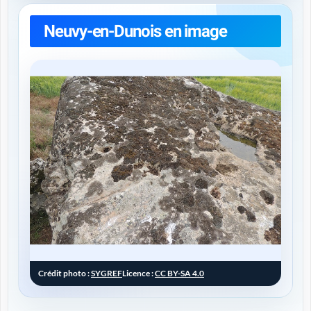
Neuvy-en-Dunois en image
Crédit photo :
SYGREF
Licence :
CC BY-SA 4.0