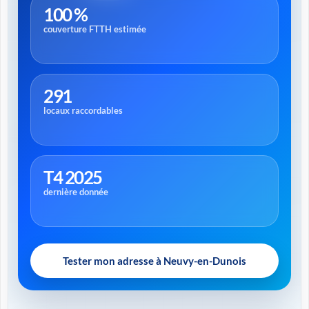
100 %
couverture FTTH estimée
291
locaux raccordables
T4 2025
dernière donnée
Tester mon adresse à Neuvy-en-Dunois