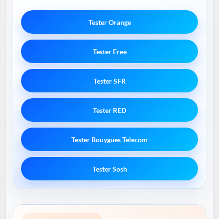
Tester Orange
Tester Free
Tester SFR
Tester RED
Tester Bouygues Telecom
Tester Sosh