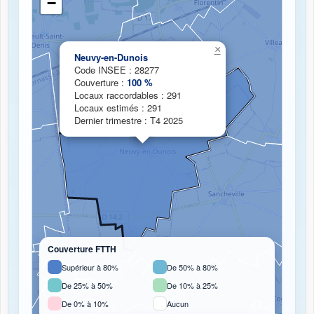
−
×
Chargement de la carte de couverture fibre...
Neuvy-en-Dunois
Code INSEE : 28277
Couverture :
100 %
Locaux raccordables : 291
Locaux estimés : 291
Dernier trimestre : T4 2025
Couverture FTTH
Supérieur à 80%
De 50% à 80%
De 25% à 50%
De 10% à 25%
De 0% à 10%
Aucun