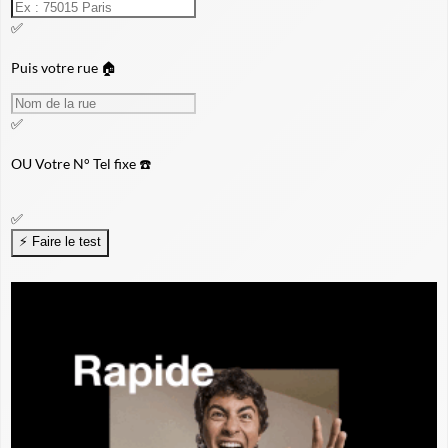
✅
Puis votre rue 🏠
✅
OU
Votre N° Tel fixe ☎️
✅