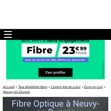
Accueil
>
Test éligibilité fibre
>
Centre-Val de Loire
>
Eure-et-Loir
>
Neuvy-en-Dunois
Fibre Optique à Neuvy-