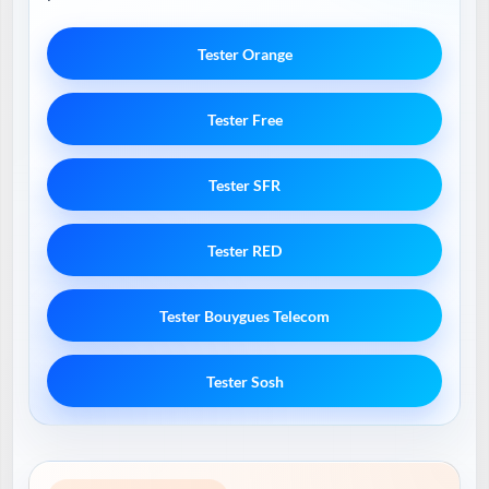
Tester Orange
Tester Free
Tester SFR
Tester RED
Tester Bouygues Telecom
Tester Sosh