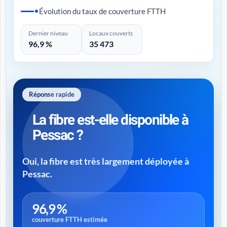
Évolution du taux de couverture FTTH
Dernier niveau
Locaux couverts
96,9 %
35 473
Réponse rapide
La fibre est-elle disponible à
Pessac ?
Oui, la fibre est très largement déployée à
Pessac.
96,9 %
couverture FTTH estimée