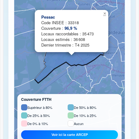
Chargement de la carte de couverture fibre...
×
Pessac
Code INSEE : 33318
Couverture :
96,9 %
Locaux raccordables : 35 473
Locaux estimés : 36 608
Dernier trimestre : T4 2025
Couverture FTTH
Supérieur à 80%
De 50% à 80%
De 25% à 50%
De 10% à 25%
De 0% à 10%
Aucun
Voir ici la carte ARCEP