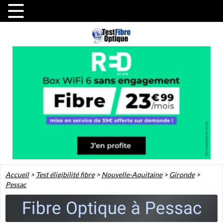
Accueil
>
Test éligibilité fibre
>
Nouvelle-Aquitaine
>
Gironde
>
Pessac
Fibre Optique à Pessac