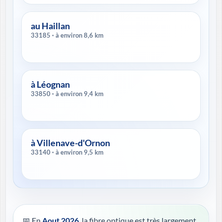
au Haillan
33185 · à environ 8,6 km
à Léognan
33850 · à environ 9,4 km
à Villenave-d'Ornon
33140 · à environ 9,5 km
📅 En
Aout 2026
, la fibre optique est très largement