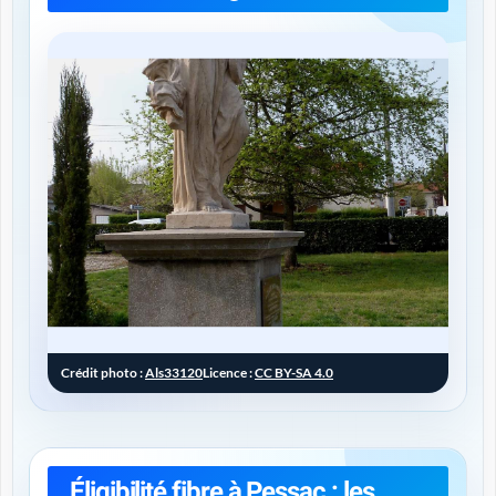
Crédit photo :
Als33120
Licence :
CC BY-SA 4.0
Éligibilité fibre à Pessac : les