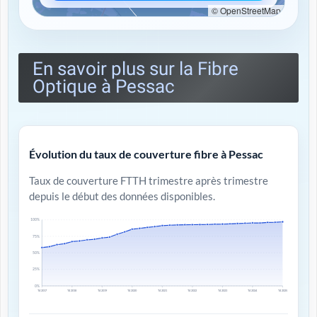
© OpenStreetMap
En savoir plus sur la Fibre
Optique à Pessac
Évolution du taux de couverture fibre à Pessac
Taux de couverture FTTH trimestre après trimestre
depuis le début des données disponibles.
100%
75%
50%
25%
0%
T4 2017
T4 2018
T4 2019
T4 2020
T4 2021
T4 2022
T4 2023
T4 2024
T4 2025