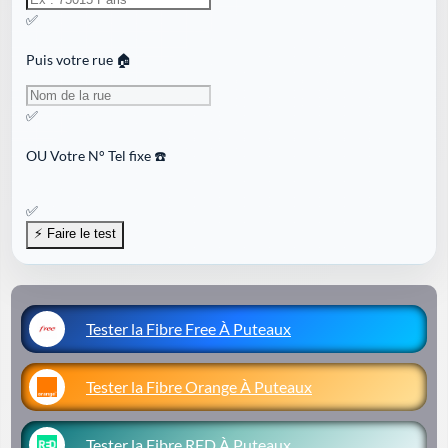
✅
Puis votre rue 🏠
✅
OU
Votre N° Tel fixe ☎️
✅
Tester la Fibre Free À Puteaux
Tester la Fibre Orange À Puteaux
Tester la Fibre RED À Puteaux