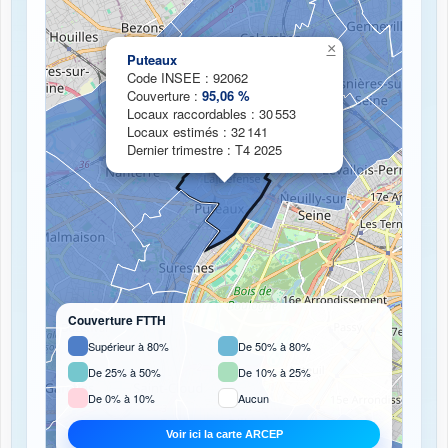
Chargement de la carte de couverture fibre...
×
Puteaux
Code INSEE : 92062
Couverture :
95,06 %
Locaux raccordables : 30 553
Locaux estimés : 32 141
Dernier trimestre : T4 2025
Couverture FTTH
Supérieur à 80%
De 50% à 80%
De 25% à 50%
De 10% à 25%
De 0% à 10%
Aucun
Voir ici la carte ARCEP