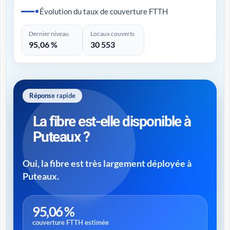
Évolution du taux de couverture FTTH
Dernier niveau
Locaux couverts
95,06 %
30 553
Réponse rapide
La fibre est-elle disponible à
Puteaux ?
Oui, la fibre est très largement déployée à
Puteaux.
95,06 %
couverture FTTH estimée