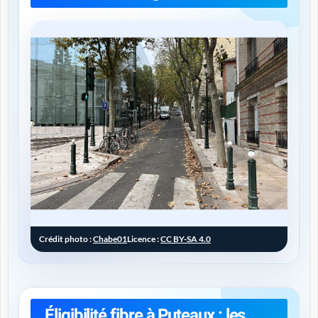
Crédit photo :
Chabe01
Licence :
CC BY-SA 4.0
Éligibilité fibre à Puteaux : les