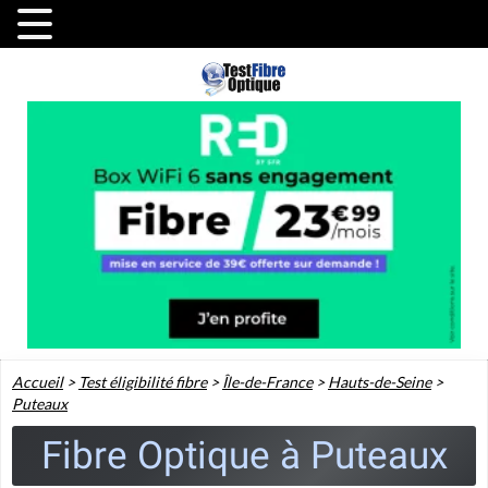
Accueil
>
Test éligibilité fibre
>
Île-de-France
>
Hauts-de-Seine
>
Puteaux
Fibre Optique à Puteaux