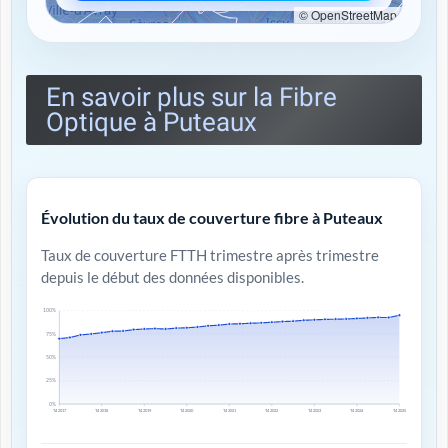
© OpenStreetMap
En savoir plus sur la Fibre
Optique à Puteaux
Évolution du taux de couverture fibre à Puteaux
Taux de couverture FTTH trimestre après trimestre
depuis le début des données disponibles.
100%
75%
50%
25%
0%
T4 2017
T4 2018
T4 2019
T4 2020
T4 2021
T4 2022
T4 2023
T4 2024
T4 2025