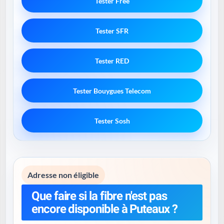
Tester Free
Tester SFR
Tester RED
Tester Bouygues Telecom
Tester Sosh
Adresse non éligible
Que faire si la fibre n'est pas
encore disponible à Puteaux ?