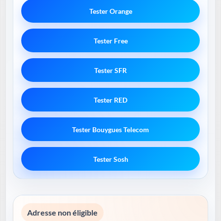
Tester Orange
Tester Free
Tester SFR
Tester RED
Tester Bouygues Telecom
Tester Sosh
Adresse non éligible