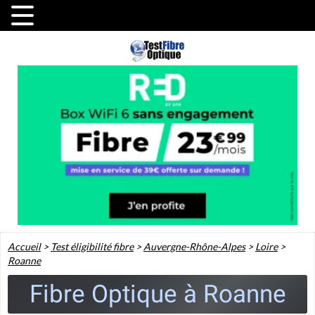
Accueil
>
Test éligibilité fibre
>
Auvergne-Rhône-Alpes
>
Loire
>
Roanne
Fibre Optique à Roanne