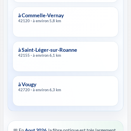
à Commelle-Vernay
42120 · à environ 5,8 km
à Saint-Léger-sur-Roanne
42155 · à environ 6,1 km
à Vougy
42720 · à environ 6,3 km
📅 En
Aout 2026
, la fibre optique est très largement