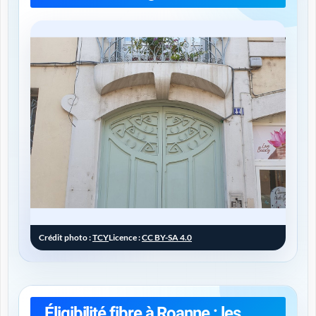
Crédit photo :
TCY
Licence :
CC BY-SA 4.0
Éligibilité fibre à Roanne : les