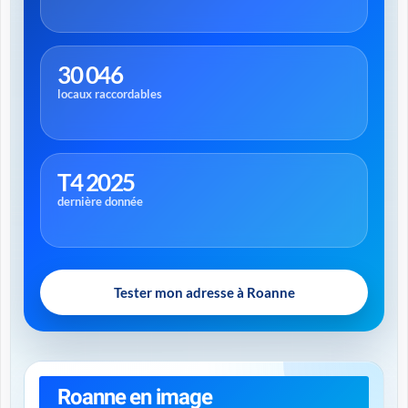
30 046
locaux raccordables
T4 2025
dernière donnée
Tester mon adresse à Roanne
Roanne en image