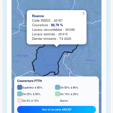
Chargement de la carte de couverture fibre...
×
Roanne
Code INSEE : 42187
Couverture :
98,79 %
Locaux raccordables : 30 046
Locaux estimés : 30 415
Dernier trimestre : T4 2025
Couverture FTTH
Supérieur à 80%
De 50% à 80%
De 25% à 50%
De 10% à 25%
De 0% à 10%
Aucun
Voir ici la carte ARCEP