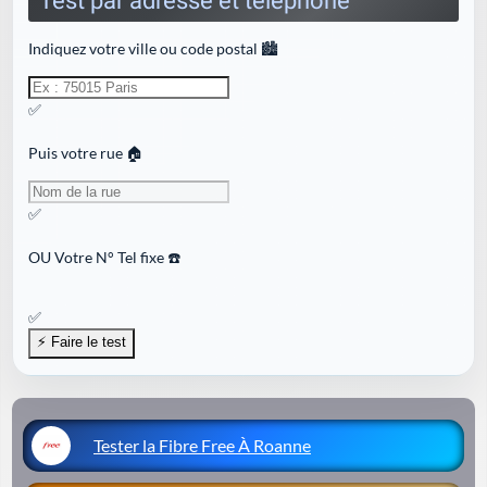
Test par adresse et téléphone
Indiquez votre ville ou code postal 🏙️
✅
Puis votre rue 🏠
✅
OU
Votre N° Tel fixe ☎️
✅
Tester la Fibre Free À Roanne