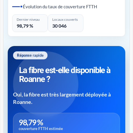
Évolution du taux de couverture FTTH
Dernier niveau
Locaux couverts
98,79 %
30 046
Réponse rapide
La fibre est-elle disponible à
Roanne ?
Oui, la fibre est très largement déployée à
Roanne.
98,79 %
couverture FTTH estimée