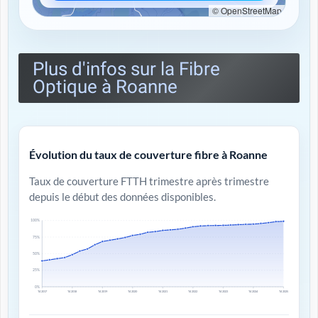
© OpenStreetMap
Plus d'infos sur la Fibre
Optique à Roanne
Évolution du taux de couverture fibre à Roanne
Taux de couverture FTTH trimestre après trimestre
depuis le début des données disponibles.
100%
75%
50%
25%
0%
T4 2017
T4 2018
T4 2019
T4 2020
T4 2021
T4 2022
T4 2023
T4 2024
T4 2025