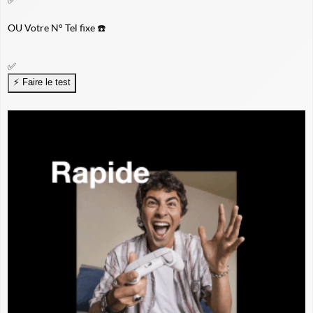
OU
Votre N° Tel fixe ☎️
✅