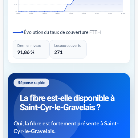
25%
0%
T4 2017
T4 2018
T4 2019
T4 2020
T4 2021
T4 2022
T4 2023
T4 2024
T4 2025
Évolution du taux de couverture FTTH
Dernier niveau
Locaux couverts
91,86 %
271
Réponse rapide
La fibre est-elle disponible à
Saint-Cyr-le-Gravelais ?
Oui, la fibre est fortement présente à Saint-
Cyr-le-Gravelais.