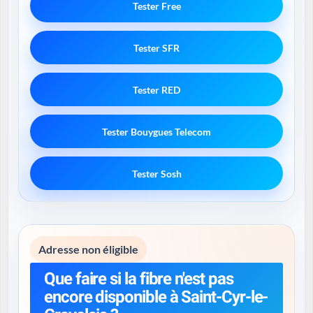
Tester Free
Tester SFR
Tester RED
Tester Bouygues Telecom
Tester Sosh
Adresse non éligible
Que faire si la fibre n'est pas
encore disponible à Saint-Cyr-le-