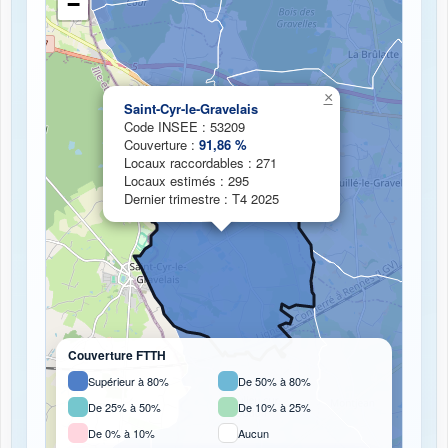
−
Chargement de la carte de couverture fibre...
×
Saint-Cyr-le-Gravelais
Code INSEE : 53209
Couverture :
91,86 %
Locaux raccordables : 271
Locaux estimés : 295
Dernier trimestre : T4 2025
Couverture FTTH
Supérieur à 80%
De 50% à 80%
De 25% à 50%
De 10% à 25%
De 0% à 10%
Aucun