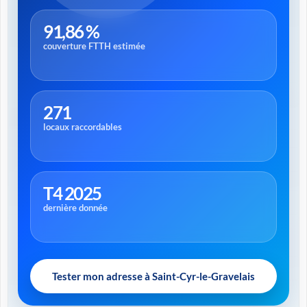
91,86 %
couverture FTTH estimée
271
locaux raccordables
T4 2025
dernière donnée
Tester mon adresse à Saint-Cyr-le-Gravelais