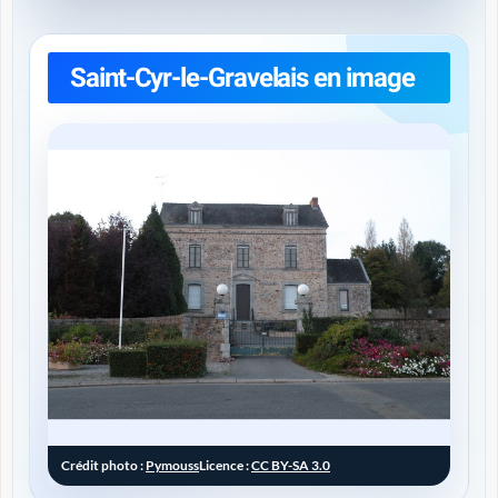
Saint-Cyr-le-Gravelais en image
Crédit photo :
Pymouss
Licence :
CC BY-SA 3.0