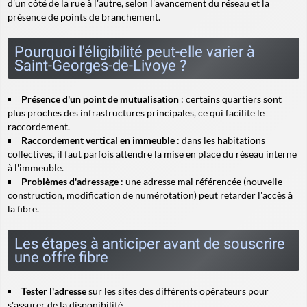
d'un côté de la rue à l'autre, selon l'avancement du réseau et la
présence de points de branchement.
Pourquoi l'éligibilité peut-elle varier à
Saint-Georges-de-Livoye ?
Présence d'un point de mutualisation
: certains quartiers sont
plus proches des infrastructures principales, ce qui facilite le
raccordement.
Raccordement vertical en immeuble
: dans les habitations
collectives, il faut parfois attendre la mise en place du réseau interne
à l'immeuble.
Problèmes d'adressage
: une adresse mal référencée (nouvelle
construction, modification de numérotation) peut retarder l'accès à
la fibre.
Les étapes à anticiper avant de souscrire
une offre fibre
Tester l'adresse
sur les sites des différents opérateurs pour
s'assurer de la disponibilité.