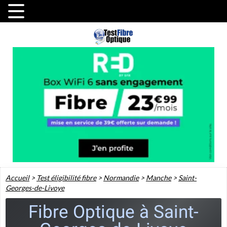
Accueil
>
Test éligibilité fibre
>
Normandie
>
Manche
>
Saint-
Georges-de-Livoye
Fibre Optique à Saint-