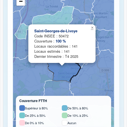
−
Chargement de la carte de couverture fibre...
×
Saint-Georges-de-Livoye
Code INSEE : 50472
Couverture :
100 %
Locaux raccordables : 141
Locaux estimés : 141
Dernier trimestre : T4 2025
Couverture FTTH
Supérieur à 80%
De 50% à 80%
De 25% à 50%
De 10% à 25%
De 0% à 10%
Aucun