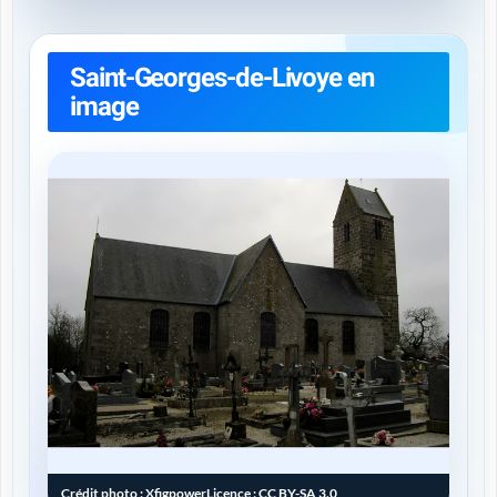
Saint-Georges-de-Livoye en
image
Crédit photo :
Xfigpower
Licence :
CC BY-SA 3.0