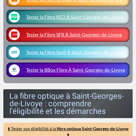
Tester la Fibre RED À Saint-Georges-de-Livoye
Tester la Fibre SFR À Saint-Georges-de-Livoye
Tester la Fibre Sosh À Saint-Georges-de-Livoye
Tester la BBox Fibre À Saint-Georges-de-Livoye
La fibre optique à Saint-Georges-
de-Livoye : comprendre
l'éligibilité et les démarches
⬆️ Tester son éligibilité à la
fibre optique Saint-Georges-de-Livoye
⬆️