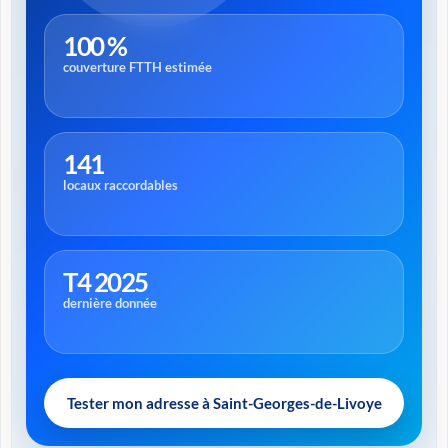
100 %
couverture FTTH estimée
141
locaux raccordables
T4 2025
dernière donnée
Tester mon adresse à Saint-Georges-de-Livoye