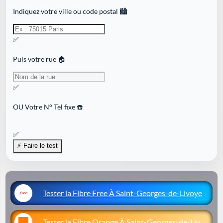
Indiquez votre ville ou code postal 🏙️
✅
Puis votre rue 🏠
✅
OU
Votre N° Tel fixe ☎️
✅
Tester la Fibre Free À Saint-Georges-de-Livoye
Tester la Fibre Orange À Saint-Georges-de-Livoye