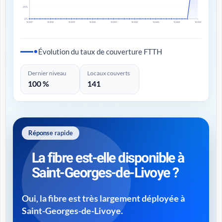
25%
0%
T4 2017
T4 2018
T4 2019
T4 2020
T4 2021
T4 2022
T4 2023
T4 2024
T4 2025
Évolution du taux de couverture FTTH
Dernier niveau
Locaux couverts
100 %
141
Réponse rapide
La fibre est-elle disponible à
Saint-Georges-de-Livoye ?
Oui, la fibre est très largement déployée à
Saint-Georges-de-Livoye.