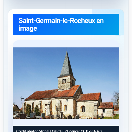
Saint-Germain-le-Rocheux en
image
Crédit photo :
Michel FOUCHER
Licence :
CC BY-SA 4.0