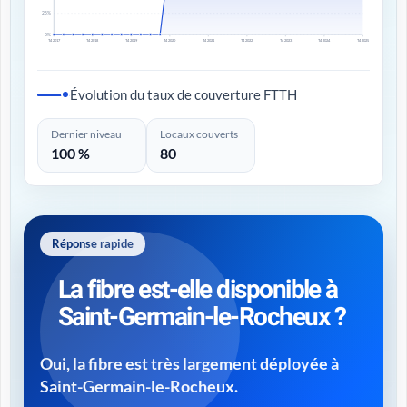
25%
0%
T4 2017
T4 2018
T4 2019
T4 2020
T4 2021
T4 2022
T4 2023
T4 2024
T4 2025
Évolution du taux de couverture FTTH
Dernier niveau
Locaux couverts
100 %
80
Réponse rapide
La fibre est-elle disponible à
Saint-Germain-le-Rocheux ?
Oui, la fibre est très largement déployée à
Saint-Germain-le-Rocheux.