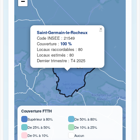
−
Chargement de la carte de couverture fibre...
×
Saint-Germain-le-Rocheux
Code INSEE : 21549
Couverture :
100 %
Locaux raccordables : 80
Locaux estimés : 80
Dernier trimestre : T4 2025
Couverture FTTH
Supérieur à 80%
De 50% à 80%
De 25% à 50%
De 10% à 25%
De 0% à 10%
Aucun