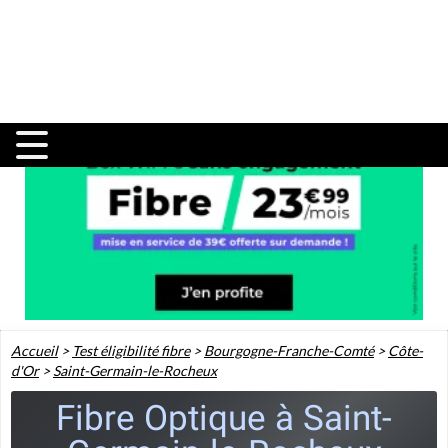
Accueil
>
Test éligibilité fibre
>
Bourgogne-Franche-Comté
>
Côte-
d'Or
>
Saint-Germain-le-Rocheux
Fibre Optique à Saint-