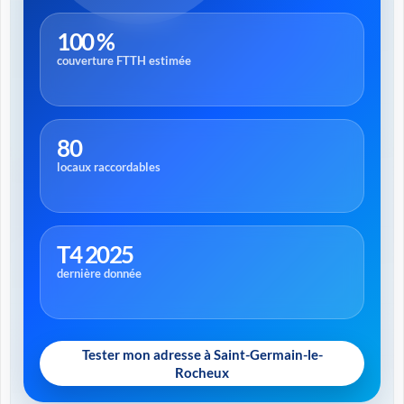
100 %
couverture FTTH estimée
80
locaux raccordables
T4 2025
dernière donnée
Tester mon adresse à Saint-Germain-le-
Rocheux