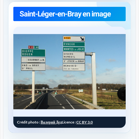
Saint-Léger-en-Bray en image
Crédit photo :
Валерий Дед
Licence :
CC BY 3.0