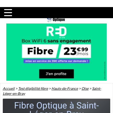
Accueil
>
Test éligibilité fibre
>
Hauts-de-France
>
Oise
>
Saint-
Léger-en-Bray
Fibre Optique à Saint-