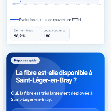
0%
T4 2017
T4 2018
T4 2019
T4 2020
T4 2021
T4 2022
T4 2023
T4 2024
T4 2025
Évolution du taux de couverture FTTH
Dernier niveau
Locaux couverts
98,9 %
180
Réponse rapide
La fibre est-elle disponible à
Saint-Léger-en-Bray ?
Oui, la fibre est très largement déployée à
Saint-Léger-en-Bray.