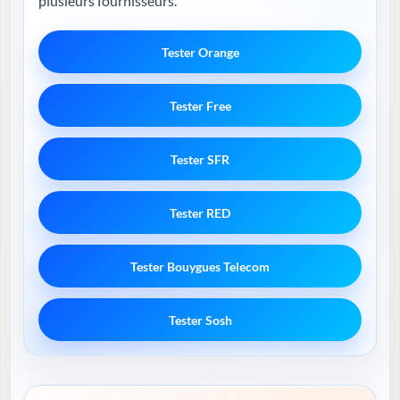
plusieurs fournisseurs.
Tester Orange
Tester Free
Tester SFR
Tester RED
Tester Bouygues Telecom
Tester Sosh