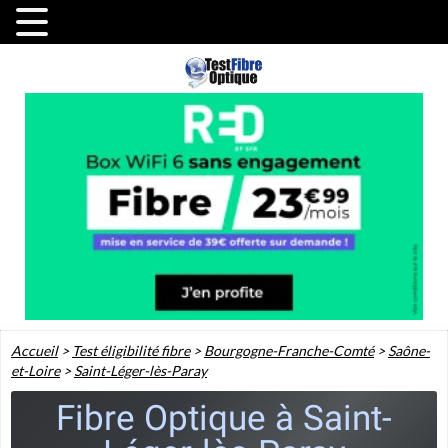
Accueil
>
Test éligibilité fibre
>
Bourgogne-Franche-Comté
>
Saône-
et-Loire
>
Saint-Léger-lès-Paray
Fibre Optique à Saint-