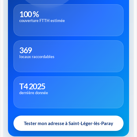
100 %
couverture FTTH estimée
369
locaux raccordables
T4 2025
dernière donnée
Tester mon adresse à Saint-Léger-lès-Paray