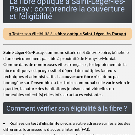
La fibre optique à Saint-Léger-lès-
Paray : comprendre la couverture
et l'éligibilité
⬆️ Tester son éligibilité à la
fibre optique Saint-Léger-lès-Paray
⬆️
Saint-Léger-lès-Paray
, commune située en Saône-et-Loire, bénéficie
d'un environnement paisible à proximité de Paray-le-Monial.
Comme dans de nombreuses villes françaises, le déploiement de la
fibre optique y est progressif et dépend de multiples facteurs
techniques et administratifs. La
couverture fibre
n'est donc pas
homogène sur l'ensemble du territoire communal : elle varie selon le
quartier, la nature des habitations (maisons individuelles ou
immeubles collectifs) et les infrastructures existantes.
Comment vérifier son éligibilité à la fibre ?
Réalisez un
test d'éligibilité
précis à votre adresse sur les sites des
différents fournisseurs d'accès à Internet (FAI).