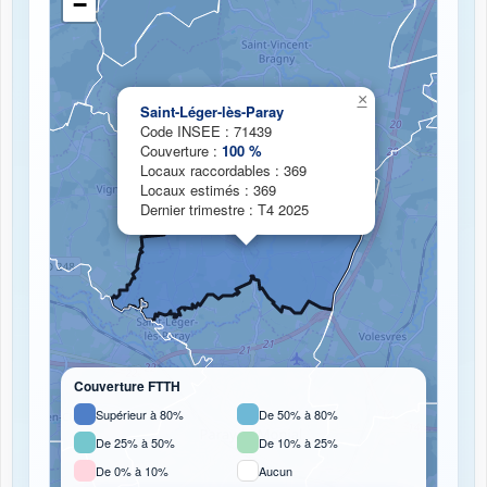
−
Chargement de la carte de couverture fibre...
×
Saint-Léger-lès-Paray
Code INSEE : 71439
Couverture :
100 %
Locaux raccordables : 369
Locaux estimés : 369
Dernier trimestre : T4 2025
Couverture FTTH
Supérieur à 80%
De 50% à 80%
De 25% à 50%
De 10% à 25%
De 0% à 10%
Aucun