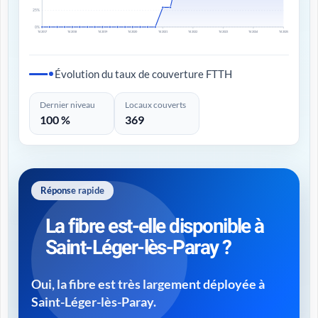
25%
0%
T4 2017
T4 2018
T4 2019
T4 2020
T4 2021
T4 2022
T4 2023
T4 2024
T4 2025
Évolution du taux de couverture FTTH
Dernier niveau
Locaux couverts
100 %
369
Réponse rapide
La fibre est-elle disponible à
Saint-Léger-lès-Paray ?
Oui, la fibre est très largement déployée à
Saint-Léger-lès-Paray.