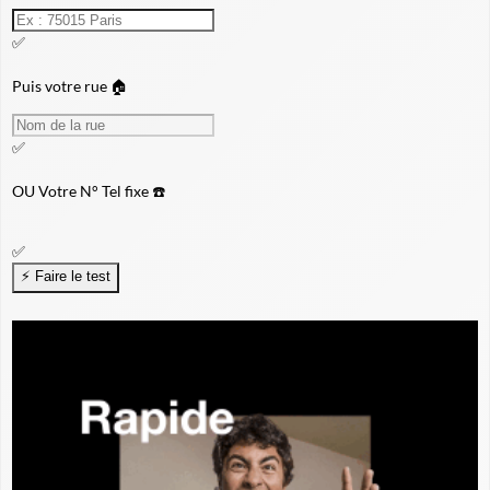
✅
Puis votre rue 🏠
✅
OU
Votre N° Tel fixe ☎️
✅