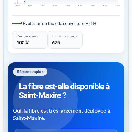
0%
T4 2017
T4 2018
T4 2019
T4 2020
T4 2021
T4 2022
T4 2023
T4 2024
T4 2025
Évolution du taux de couverture FTTH
Dernier niveau
Locaux couverts
100 %
675
Réponse rapide
La fibre est-elle disponible à
Saint-Maxire ?
Oui, la fibre est très largement déployée à
Saint-Maxire.