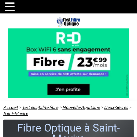
Accueil
>
Test éligibilité fibre
>
Nouvelle-Aquitaine
>
Deux-Sèvres
>
Saint-Maxire
Fibre Optique à Saint-