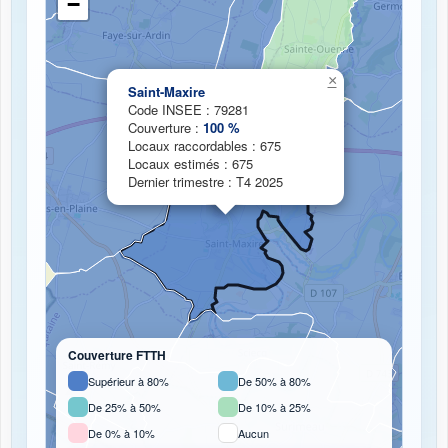
−
Chargement de la carte de couverture fibre...
×
Saint-Maxire
Code INSEE : 79281
Couverture :
100 %
Locaux raccordables : 675
Locaux estimés : 675
Dernier trimestre : T4 2025
Couverture FTTH
Supérieur à 80%
De 50% à 80%
De 25% à 50%
De 10% à 25%
De 0% à 10%
Aucun