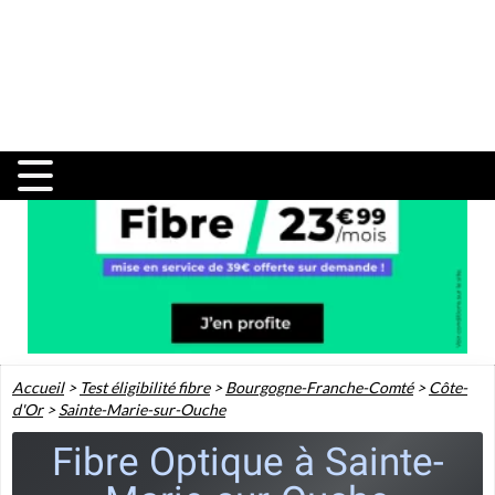
Accueil
>
Test éligibilité fibre
>
Bourgogne-Franche-Comté
>
Côte-
d'Or
>
Sainte-Marie-sur-Ouche
Fibre Optique à Sainte-