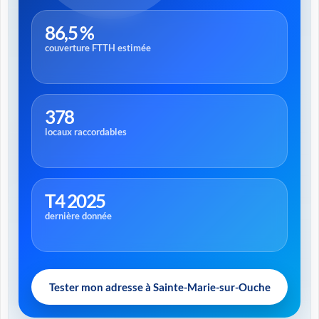
86,5 %
couverture FTTH estimée
378
locaux raccordables
T4 2025
dernière donnée
Tester mon adresse à Sainte-Marie-sur-Ouche