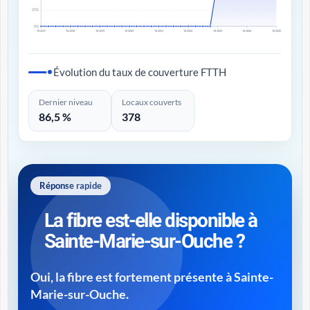
25%
0%
T4 2017
T4 2018
T4 2019
T4 2020
T4 2021
T4 2022
T4 2023
T4 2024
T4 2025
Évolution du taux de couverture FTTH
Dernier niveau
Locaux couverts
86,5 %
378
Réponse rapide
La fibre est-elle disponible à
Sainte-Marie-sur-Ouche ?
Oui, la fibre est fortement présente à Sainte-
Marie-sur-Ouche.