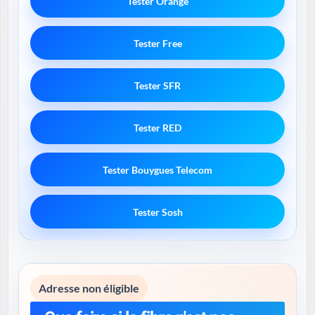
Tester Orange
Tester Free
Tester SFR
Tester RED
Tester Bouygues Telecom
Tester Sosh
Adresse non éligible