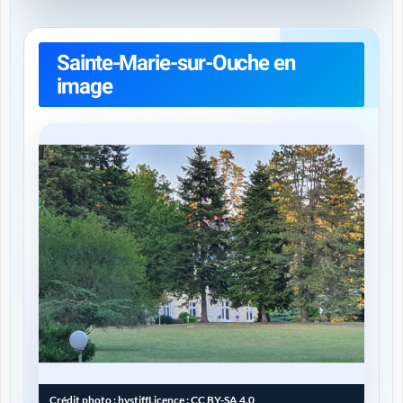
Sainte-Marie-sur-Ouche en
image
Crédit photo :
hystiff
Licence :
CC BY-SA 4.0