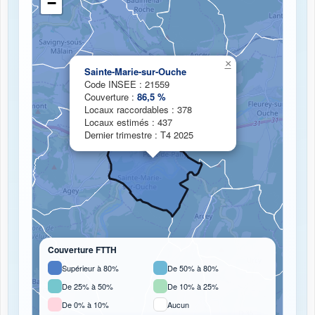
−
Chargement de la carte de couverture fibre...
×
Sainte-Marie-sur-Ouche
Code INSEE : 21559
Couverture :
86,5 %
Locaux raccordables : 378
Locaux estimés : 437
Dernier trimestre : T4 2025
Couverture FTTH
Supérieur à 80%
De 50% à 80%
De 25% à 50%
De 10% à 25%
De 0% à 10%
Aucun