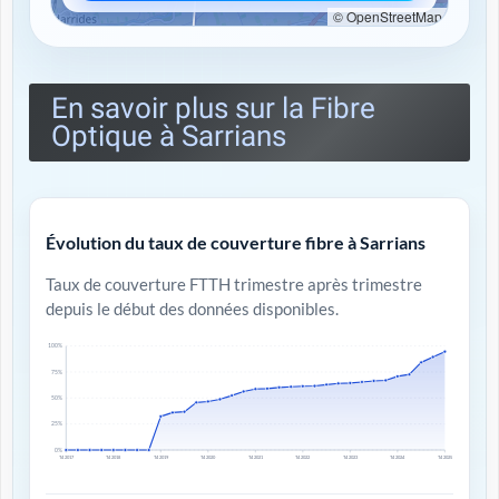
© OpenStreetMap
En savoir plus sur la Fibre
Optique à Sarrians
Évolution du taux de couverture fibre à Sarrians
Taux de couverture FTTH trimestre après trimestre
depuis le début des données disponibles.
100%
75%
50%
25%
0%
T4 2017
T4 2018
T4 2019
T4 2020
T4 2021
T4 2022
T4 2023
T4 2024
T4 2025