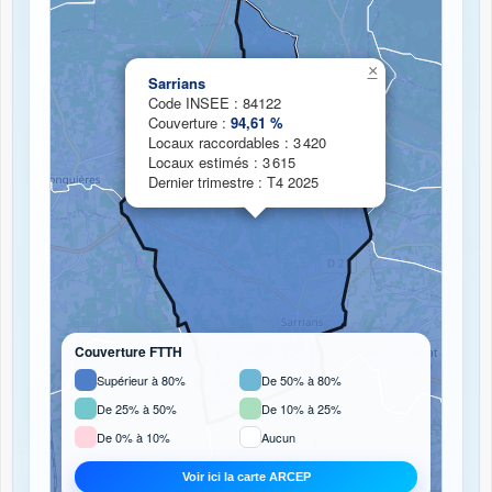
Chargement de la carte de couverture fibre...
×
Sarrians
Code INSEE : 84122
Couverture :
94,61 %
Locaux raccordables : 3 420
Locaux estimés : 3 615
Dernier trimestre : T4 2025
Couverture FTTH
Supérieur à 80%
De 50% à 80%
De 25% à 50%
De 10% à 25%
De 0% à 10%
Aucun
Voir ici la carte ARCEP