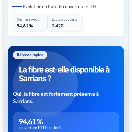
Évolution du taux de couverture FTTH
Dernier niveau
Locaux couverts
94,61 %
3 420
Réponse rapide
La fibre est-elle disponible à
Sarrians ?
Oui, la fibre est fortement présente à
Sarrians.
94,61 %
couverture FTTH estimée