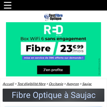
Accueil
>
Test éligibilité fibre
>
Occitanie
>
Aveyron
>
Saujac
Fibre Optique à Saujac