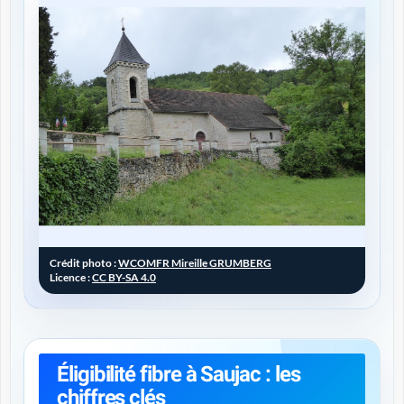
Crédit photo :
WCOMFR Mireille GRUMBERG
Licence :
CC BY-SA 4.0
Éligibilité fibre à Saujac : les
chiffres clés