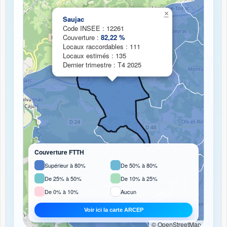
Chargement de la carte de couverture fibre...
×
Saujac
Code INSEE : 12261
Couverture :
82,22 %
Locaux raccordables : 111
Locaux estimés : 135
Dernier trimestre : T4 2025
Couverture FTTH
Supérieur à 80%
De 50% à 80%
De 25% à 50%
De 10% à 25%
De 0% à 10%
Aucun
Voir ici la carte ARCEP
© OpenStreetMap