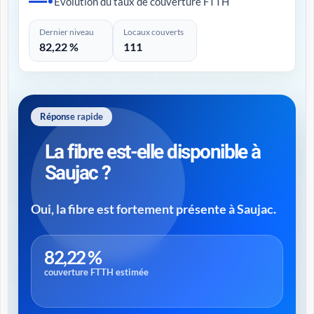
Évolution du taux de couverture FTTH
Dernier niveau
Locaux couverts
82,22 %
111
Réponse rapide
La fibre est-elle disponible à
Saujac ?
Oui, la fibre est fortement présente à Saujac.
82,22 %
couverture FTTH estimée