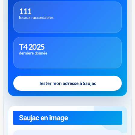
111
locaux raccordables
T4 2025
dernière donnée
Tester mon adresse à Saujac
Saujac en image