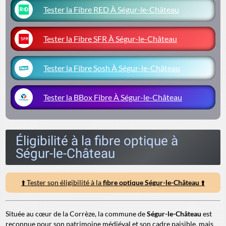
Tester la Fibre RED À Ségur-le-Château
Tester la Fibre SFR À Ségur-le-Château
Tester la Fibre Sosh À Ségur-le-Château
Tester la BBox Fibre À Ségur-le-Château
Éligibilité à la fibre optique à
Ségur-le-Château
⬆️ Tester son éligibilité à la
fibre optique Ségur-le-Château
⬆️
Située au cœur de la Corrèze, la commune de
Ségur-le-Château
est
reconnue pour son patrimoine médiéval et son cadre paisible, mais