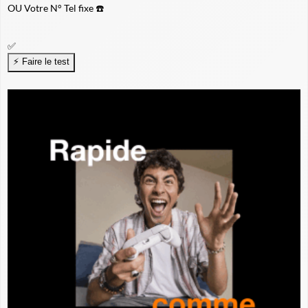
OU
Votre N° Tel fixe ☎️
✅