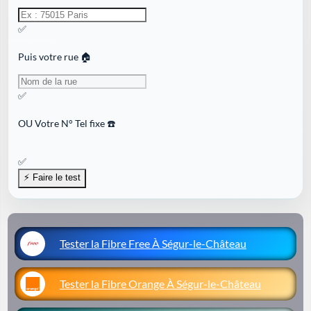
✅
Puis votre rue 🏠
✅
OU
Votre N° Tel fixe ☎️
✅
Tester la Fibre Free À Ségur-le-Château
Tester la Fibre Orange À Ségur-le-Château