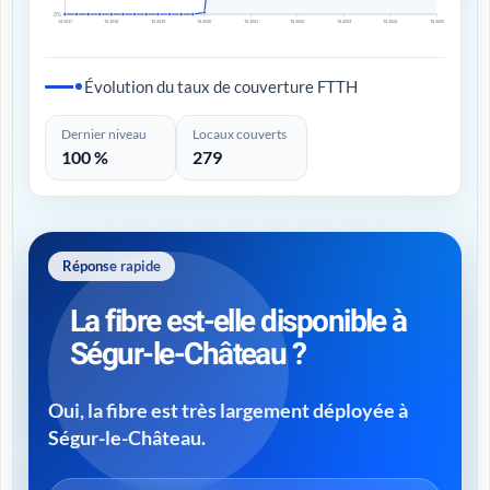
0%
T4 2017
T4 2018
T4 2019
T4 2020
T4 2021
T4 2022
T4 2023
T4 2024
T4 2025
Évolution du taux de couverture FTTH
Dernier niveau
Locaux couverts
100 %
279
Réponse rapide
La fibre est-elle disponible à
Ségur-le-Château ?
Oui, la fibre est très largement déployée à
Ségur-le-Château.