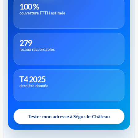
100 %
couverture FTTH estimée
279
locaux raccordables
T4 2025
dernière donnée
Tester mon adresse à Ségur-le-Château