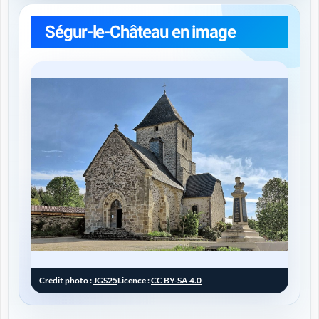
Ségur-le-Château en image
Crédit photo :
JGS25
Licence :
CC BY-SA 4.0