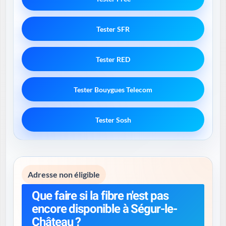
Tester SFR
Tester RED
Tester Bouygues Telecom
Tester Sosh
Adresse non éligible
Que faire si la fibre n'est pas
encore disponible à Ségur-le-
Château ?