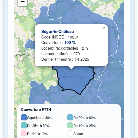
−
Chargement de la carte de couverture fibre...
×
Ségur-le-Château
Code INSEE : 19254
Couverture :
100 %
Locaux raccordables : 279
Locaux estimés : 279
Dernier trimestre : T4 2025
Couverture FTTH
Supérieur à 80%
De 50% à 80%
De 25% à 50%
De 10% à 25%
De 0% à 10%
Aucun