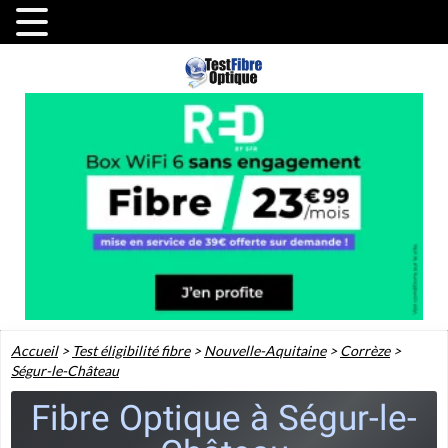
Accueil
>
Test éligibilité fibre
>
Nouvelle-Aquitaine
>
Corrèze
>
Ségur-le-Château
Fibre Optique à Ségur-le-