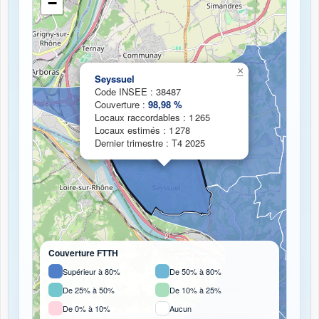
−
Chargement de la carte de couverture fibre...
×
Seyssuel
Code INSEE : 38487
Couverture :
98,98 %
Locaux raccordables : 1 265
Locaux estimés : 1 278
Dernier trimestre : T4 2025
Couverture FTTH
Supérieur à 80%
De 50% à 80%
De 25% à 50%
De 10% à 25%
De 0% à 10%
Aucun