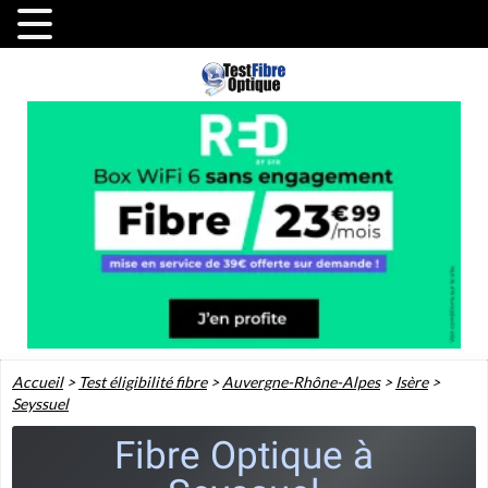
Accueil
>
Test éligibilité fibre
>
Auvergne-Rhône-Alpes
>
Isère
>
Seyssuel
Fibre Optique à