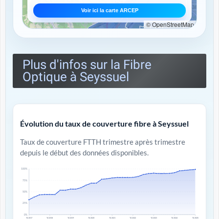
Voir ici la carte ARCEP
© OpenStreetMap
Plus d'infos sur la Fibre
Optique à Seyssuel
Évolution du taux de couverture fibre à Seyssuel
Taux de couverture FTTH trimestre après trimestre
depuis le début des données disponibles.
100%
75%
50%
25%
0%
T4 2017
T4 2018
T4 2019
T4 2020
T4 2021
T4 2022
T4 2023
T4 2024
T4 2025