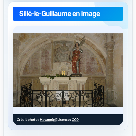
Sillé-le-Guillaume en image
Crédit photo :
Havang(nl)
Licence :
CC0