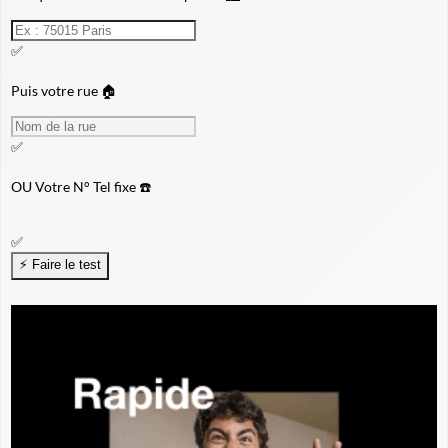
✅
Puis votre rue 🏠
✅
OU
Votre N° Tel fixe ☎️
✅