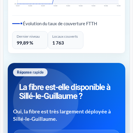
0%
T4 2017
T4 2018
T4 2019
T4 2020
T4 2021
T4 2022
T4 2023
T4 2024
T4 2025
Évolution du taux de couverture FTTH
Dernier niveau
Locaux couverts
99,89 %
1 763
Réponse rapide
La fibre est-elle disponible à
Sillé-le-Guillaume ?
Oui, la fibre est très largement déployée à
Sillé-le-Guillaume.