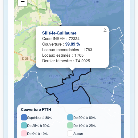
−
Chargement de la carte de couverture fibre...
×
Sillé-le-Guillaume
Code INSEE : 72334
Couverture :
99,89 %
Locaux raccordables : 1 763
Locaux estimés : 1 765
Dernier trimestre : T4 2025
Couverture FTTH
Supérieur à 80%
De 50% à 80%
De 25% à 50%
De 10% à 25%
De 0% à 10%
Aucun