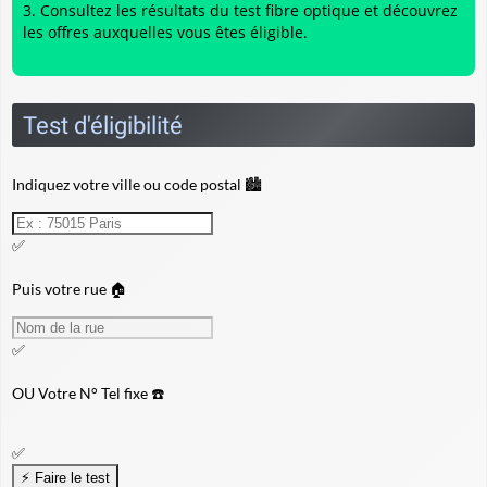
Consultez les résultats du
test fibre optique
et découvrez
les offres auxquelles vous êtes éligible.
Test d'éligibilité
Indiquez votre ville ou code postal 🏙️
✅
Puis votre rue 🏠
✅
OU
Votre N° Tel fixe ☎️
✅