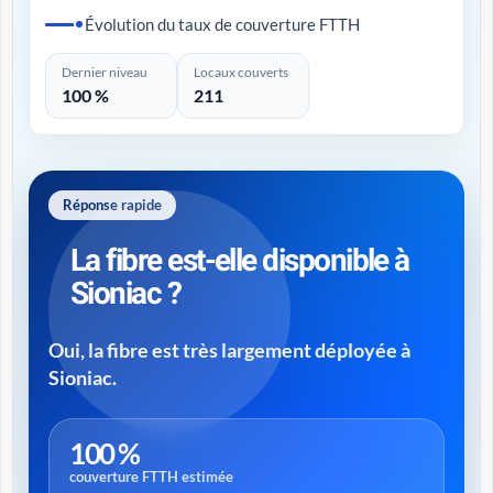
Évolution du taux de couverture FTTH
Dernier niveau
Locaux couverts
100 %
211
Réponse rapide
La fibre est-elle disponible à
Sioniac ?
Oui, la fibre est très largement déployée à
Sioniac.
100 %
couverture FTTH estimée