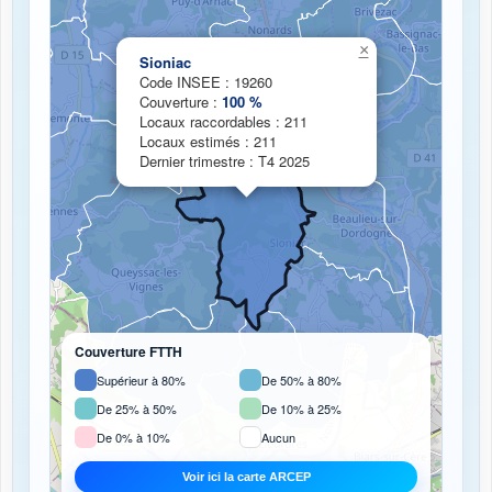
Chargement de la carte de couverture fibre...
×
Sioniac
Code INSEE : 19260
Couverture :
100 %
Locaux raccordables : 211
Locaux estimés : 211
Dernier trimestre : T4 2025
Couverture FTTH
Supérieur à 80%
De 50% à 80%
De 25% à 50%
De 10% à 25%
De 0% à 10%
Aucun
Voir ici la carte ARCEP