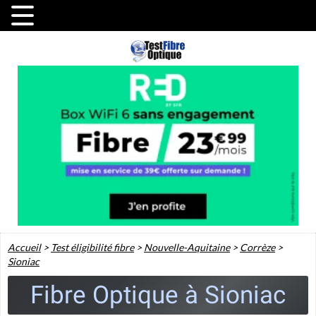
Accueil
>
Test éligibilité fibre
>
Nouvelle-Aquitaine
>
Corrèze
>
Sioniac
Fibre Optique à Sioniac