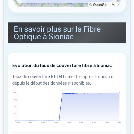
© OpenStreetMap
En savoir plus sur la Fibre
Optique à Sioniac
Évolution du taux de couverture fibre à Sioniac
Taux de couverture FTTH trimestre après trimestre
depuis le début des données disponibles.
100%
75%
50%
25%
0%
T4 2017
T4 2018
T4 2019
T4 2020
T4 2021
T4 2022
T4 2023
T4 2024
T4 2025