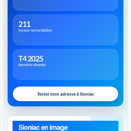
211
locaux raccordables
T4 2025
dernière donnée
Tester mon adresse à Sioniac
Sioniac en image