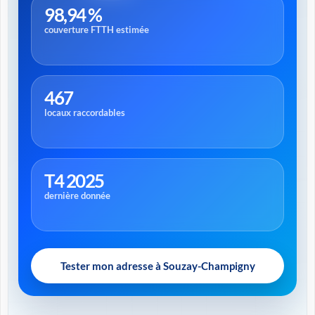
98,94 %
couverture FTTH estimée
467
locaux raccordables
T4 2025
dernière donnée
Tester mon adresse à Souzay-Champigny