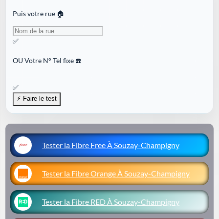
Puis votre rue 🏠
✅
OU
Votre N° Tel fixe ☎️
✅
Tester la Fibre Free À Souzay-Champigny
Tester la Fibre Orange À Souzay-Champigny
Tester la Fibre RED À Souzay-Champigny