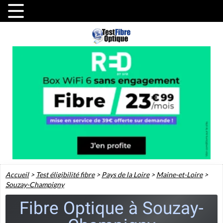
Accueil
>
Test éligibilité fibre
>
Pays de la Loire
>
Maine-et-Loire
>
Souzay-Champigny
Fibre Optique à Souzay-