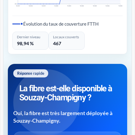
0%
T4 2017
T4 2018
T4 2019
T4 2020
T4 2021
T4 2022
T4 2023
T4 2024
T4 2025
Évolution du taux de couverture FTTH
Dernier niveau
Locaux couverts
98,94 %
467
Réponse rapide
La fibre est-elle disponible à
Souzay-Champigny ?
Oui, la fibre est très largement déployée à
Souzay-Champigny.