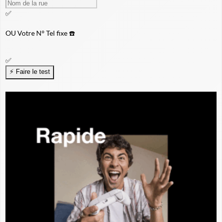
✅
OU
Votre N° Tel fixe ☎️
✅