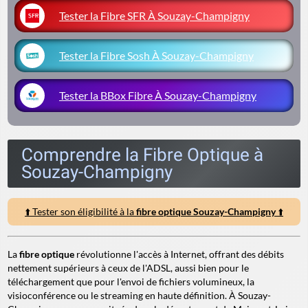
Tester la Fibre SFR À Souzay-Champigny
Tester la Fibre Sosh À Souzay-Champigny
Tester la BBox Fibre À Souzay-Champigny
Comprendre la Fibre Optique à
Souzay-Champigny
⬆️ Tester son éligibilité à la
fibre optique Souzay-Champigny
⬆️
La
fibre optique
révolutionne l'accès à Internet, offrant des débits
nettement supérieurs à ceux de l'ADSL, aussi bien pour le
téléchargement que pour l'envoi de fichiers volumineux, la
visioconférence ou le streaming en haute définition. À Souzay-