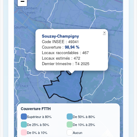
−
Chargement de la carte de couverture fibre...
×
Souzay-Champigny
Code INSEE : 49341
Couverture :
98,94 %
Locaux raccordables : 467
Locaux estimés : 472
Dernier trimestre : T4 2025
Couverture FTTH
Supérieur à 80%
De 50% à 80%
De 25% à 50%
De 10% à 25%
De 0% à 10%
Aucun