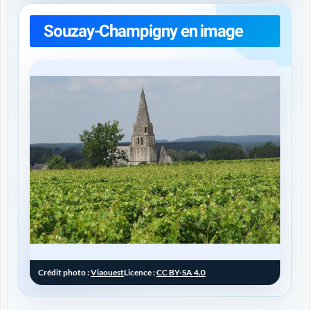
Souzay-Champigny en image
Crédit photo :
Viaouest
Licence :
CC BY-SA 4.0