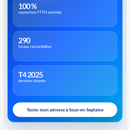
100 %
couverture FTTH estimée
290
locaux raccordables
T4 2025
dernière donnée
Tester mon adresse à Soye-en-Septaine