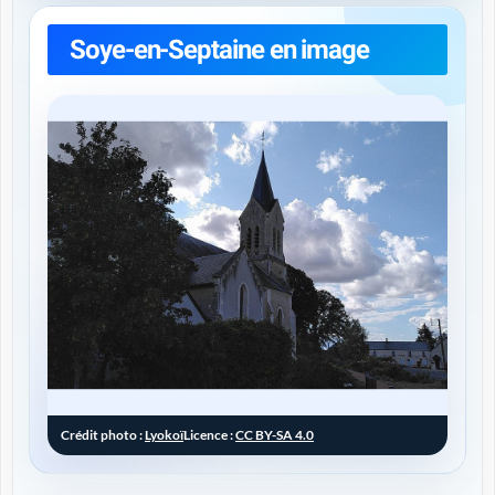
Soye-en-Septaine en image
Crédit photo :
Lyokoï
Licence :
CC BY-SA 4.0