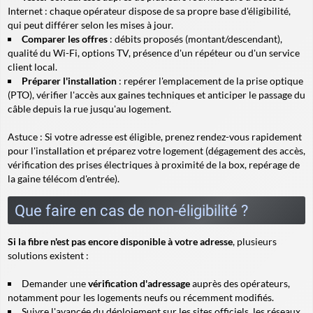
Internet : chaque opérateur dispose de sa propre base d'éligibilité,
qui peut différer selon les mises à jour.
Comparer les offres
: débits proposés (montant/descendant),
qualité du Wi-Fi, options TV, présence d'un répéteur ou d'un service
client local.
Préparer l'installation
: repérer l'emplacement de la prise optique
(PTO), vérifier l'accès aux gaines techniques et anticiper le passage du
câble depuis la rue jusqu'au logement.
Astuce
: Si votre adresse est éligible, prenez rendez-vous rapidement
pour l'installation et préparez votre logement (dégagement des accès,
vérification des prises électriques à proximité de la box, repérage de
la gaine télécom d'entrée).
Que faire en cas de non-éligibilité ?
Si la fibre n'est pas encore disponible à votre adresse
, plusieurs
solutions existent :
Demander une
vérification d'adressage
auprès des opérateurs,
notamment pour les logements neufs ou récemment modifiés.
Suivre l'avancée du déploiement sur les sites officiels, les réseaux