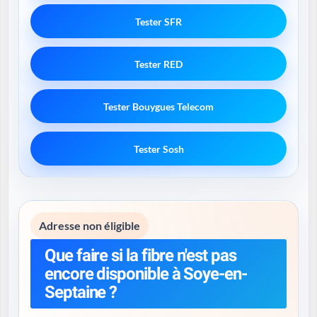
Tester SFR
Tester RED
Tester Bouygues Telecom
Tester Sosh
Adresse non éligible
Que faire si la fibre n'est pas
encore disponible à Soye-en-
Septaine ?