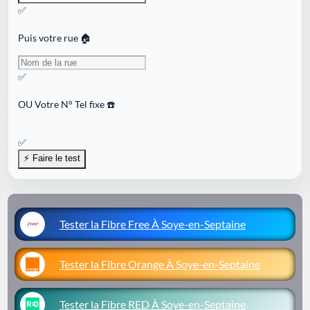
✅
Puis votre rue 🏠
✅
OU
Votre N° Tel fixe ☎️
✅
Tester la Fibre Free À Soye-en-Septaine
Tester la Fibre Orange À Soye-en-Septaine
Tester la Fibre RED À Soye-en-Septaine