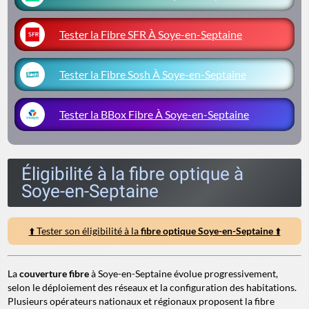
Tester la Fibre SFR À Soye-en-Septaine
Tester la Fibre Sosh À Soye-en-Septaine
Tester la BBox Fibre À Soye-en-Septaine
Éligibilité à la fibre optique à
Soye-en-Septaine
⬆️ Tester son éligibilité à la
fibre optique Soye-en-Septaine
⬆️
La
couverture fibre
à Soye-en-Septaine évolue progressivement,
selon le déploiement des réseaux et la configuration des habitations.
Plusieurs opérateurs nationaux et régionaux proposent la fibre