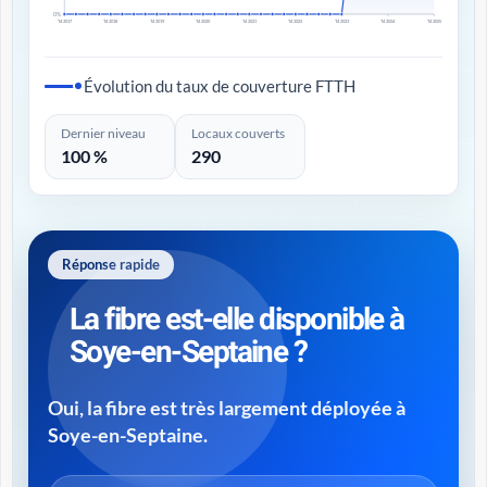
0%
T4 2017
T4 2018
T4 2019
T4 2020
T4 2021
T4 2022
T4 2023
T4 2024
T4 2025
Évolution du taux de couverture FTTH
Dernier niveau
Locaux couverts
100 %
290
Réponse rapide
La fibre est-elle disponible à
Soye-en-Septaine ?
Oui, la fibre est très largement déployée à
Soye-en-Septaine.