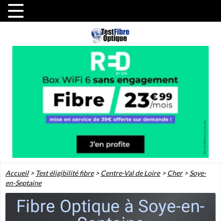
Accueil
>
Test éligibilité fibre
>
Centre-Val de Loire
>
Cher
>
Soye-
en-Septaine
Fibre Optique à Soye-en-