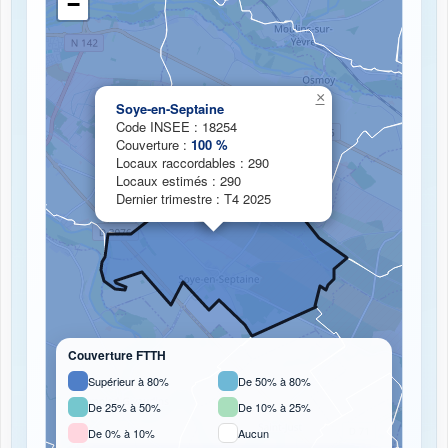
−
Chargement de la carte de couverture fibre...
×
Soye-en-Septaine
Code INSEE : 18254
Couverture :
100 %
Locaux raccordables : 290
Locaux estimés : 290
Dernier trimestre : T4 2025
Couverture FTTH
Supérieur à 80%
De 50% à 80%
De 25% à 50%
De 10% à 25%
De 0% à 10%
Aucun