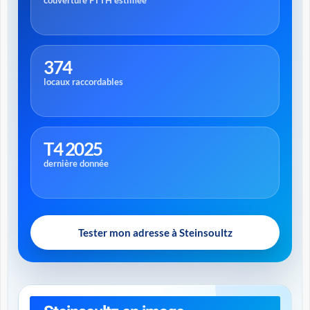
couverture FTTH estimée
374
locaux raccordables
T4 2025
dernière donnée
Tester mon adresse à Steinsoultz