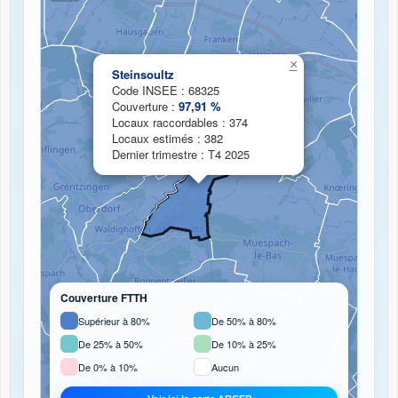
Chargement de la carte de couverture fibre...
×
Steinsoultz
Code INSEE : 68325
Couverture :
97,91 %
Locaux raccordables : 374
Locaux estimés : 382
Dernier trimestre : T4 2025
Couverture FTTH
Supérieur à 80%
De 50% à 80%
De 25% à 50%
De 10% à 25%
De 0% à 10%
Aucun