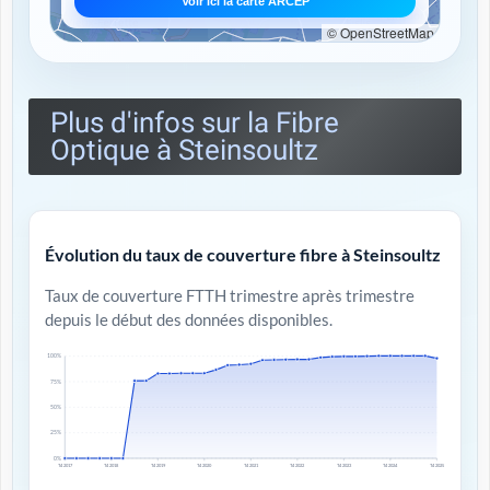
Voir ici la carte ARCEP
© OpenStreetMap
Plus d'infos sur la Fibre
Optique à Steinsoultz
Évolution du taux de couverture fibre à Steinsoultz
Taux de couverture FTTH trimestre après trimestre
depuis le début des données disponibles.
100%
75%
50%
25%
0%
T4 2017
T4 2018
T4 2019
T4 2020
T4 2021
T4 2022
T4 2023
T4 2024
T4 2025