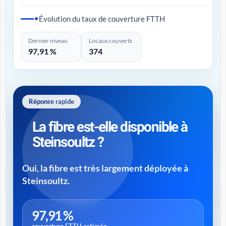
Évolution du taux de couverture FTTH
Dernier niveau
Locaux couverts
97,91 %
374
Réponse rapide
La fibre est-elle disponible à
Steinsoultz ?
Oui, la fibre est très largement déployée à
Steinsoultz.
97,91 %