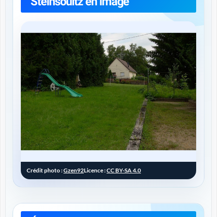
Steinsoultz en image
Crédit photo :
Gzen92
Licence :
CC BY-SA 4.0