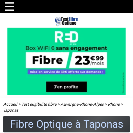
Accueil
>
Test éligibilité fibre
>
Auvergne-Rhône-Alpes
>
Rhône
>
Taponas
Fibre Optique à Taponas