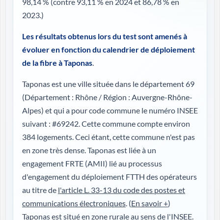
98,14 %
(contre 93,11 % en 2024 et 86,78 % en
2023.)
Les résultats obtenus lors du test sont amenés à
évoluer en fonction du calendrier de déploiement
de la fibre à Taponas
.
Taponas est une ville située dans le département 69
(
Département : Rhône / Région : Auvergne-Rhône-
Alpes
) et qui a pour code commune le numéro INSEE
suivant : #69242. Cette commune compte environ
384 logements. Ceci étant, cette commune n'est pas
en zone très dense. Taponas est liée à un
engagement FRTE (AMII) lié au processus
d'engagement du déploiement FTTH des opérateurs
au titre de
l'article L. 33-13 du code des postes et
communications électroniques
. (
En savoir +
)
Taponas est situé en zone rurale au sens de l'INSEE.