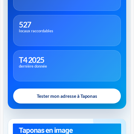
527
locaux raccordables
T4 2025
dernière donnée
Tester mon adresse à Taponas
Taponas en image