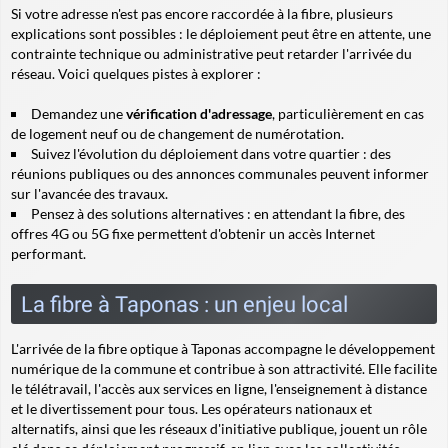
Si votre adresse n'est pas encore raccordée à la fibre, plusieurs
explications sont possibles : le déploiement peut être en attente, une
contrainte technique ou administrative peut retarder l'arrivée du
réseau. Voici quelques pistes à explorer :
Demandez une
vérification d'adressage
, particulièrement en cas
de logement neuf ou de changement de numérotation.
Suivez l'évolution du déploiement dans votre quartier : des
réunions publiques ou des annonces communales peuvent informer
sur l'avancée des travaux.
Pensez à des solutions alternatives : en attendant la fibre, des
offres 4G ou 5G fixe permettent d'obtenir un accès Internet
performant.
La fibre à Taponas : un enjeu local
L'arrivée de la fibre optique à Taponas accompagne le développement
numérique de la commune et contribue à son attractivité. Elle facilite
le télétravail, l'accès aux services en ligne, l'enseignement à distance
et le divertissement pour tous. Les opérateurs nationaux et
alternatifs, ainsi que les réseaux d'initiative publique, jouent un rôle