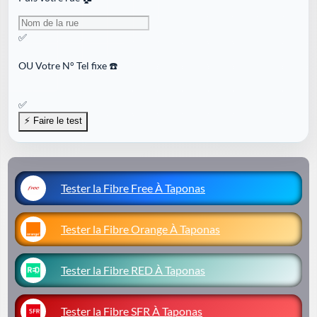
✅
OU
Votre N° Tel fixe ☎️
✅
Tester la Fibre Free À Taponas
Tester la Fibre Orange À Taponas
Tester la Fibre RED À Taponas
Tester la Fibre SFR À Taponas