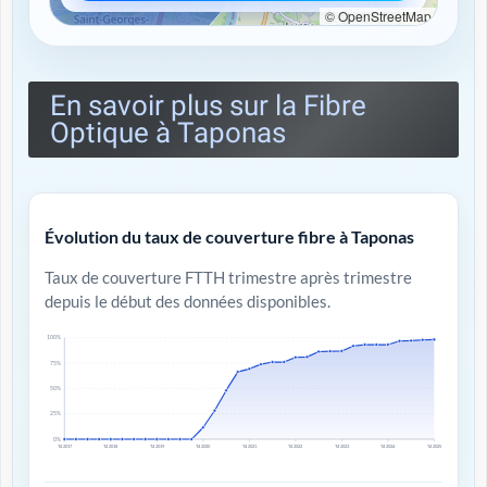
© OpenStreetMap
En savoir plus sur la Fibre
Optique à Taponas
Évolution du taux de couverture fibre à Taponas
Taux de couverture FTTH trimestre après trimestre
depuis le début des données disponibles.
100%
75%
50%
25%
0%
T4 2017
T4 2018
T4 2019
T4 2020
T4 2021
T4 2022
T4 2023
T4 2024
T4 2025