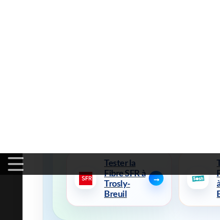
Fibre Optiqu
Tester la
Fibre Free
à Trosly-
Breuil
Tester la
Fibre SFR à
Trosly-
Breuil