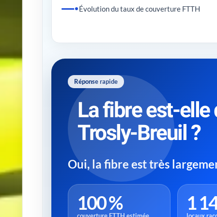
Évolution du taux de couverture FTTH
Réponse rapide
La fibre est-elle
Trosly-Breuil ?
Oui, la fibre est très largem
100 %
1 1
couverture FTTH estimée
locaux rac