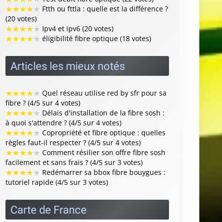
★
★
★
★
★
Ftth ou fttla : quelle est la différence ?
(20 votes)
★
★
★
★
★
Ipv4 et ipv6 (20 votes)
★
★
★
★
★
éligibilité fibre optique (18 votes)
Articles les mieux notés
★
★
★
★
★
Quel réseau utilise red by sfr pour sa
fibre ? (4/5 sur 4 votes)
★
★
★
★
★
Délais d'installation de la fibre sosh :
à quoi s'attendre ? (4/5 sur 4 votes)
★
★
★
★
★
Copropriété et fibre optique : quelles
règles faut-il respecter ? (4/5 sur 4 votes)
★
★
★
★
★
Comment résilier son offre fibre sosh
facilement et sans frais ? (4/5 sur 3 votes)
★
★
★
★
★
Redémarrer sa bbox fibre bouygues :
tutoriel rapide (4/5 sur 3 votes)
Carte de France