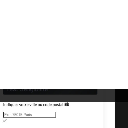
Tester son éligibilité en 3 clics
Choisissez l'opérateur que vous souhaitez
tester en cliquant sur le bouton adéquat.
La page du FAI choisi s'ouvre vous
permettant de saisir votre numéro de
téléphone fixe.
Consultez les résultats du
test fibre optique
et découvrez les offres auxquelles vous êtes
éligible.
Test d'éligibilité
Indiquez votre ville ou code postal 🏙️
✅