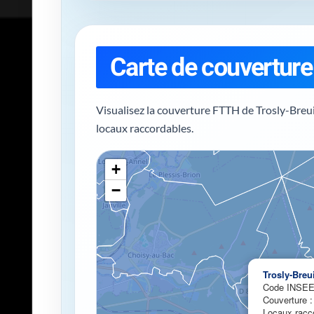
Carte de couverture 
Visualisez la couverture FTTH de Trosly-Breu
locaux raccordables.
+
−
Chargement de la c
Trosly-Breui
Code INSEE
Couverture 
Locaux racco