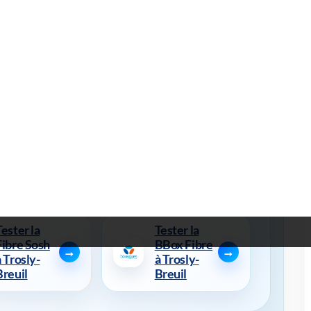
e à Trosly-Breuil
Tester la
Tester la
Fibre
Fibre RED
Orange à
à Trosly-
Trosly-
Breuil
Breuil
Tester la
Tester la
Fibre Sosh
BBox Fibre
à Trosly-
à Trosly-
Breuil
Breuil