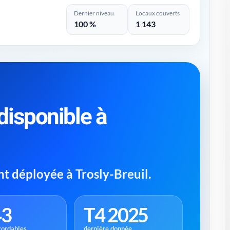
Dernier niveau
Locaux couverts
100 %
1 143
 disponible à
ent déployée à Trosly-Breuil.
43
T4 2025
cordables
dernière donnée