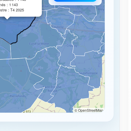
més : 1 143
estre : T4 2025
© OpenStreetMap