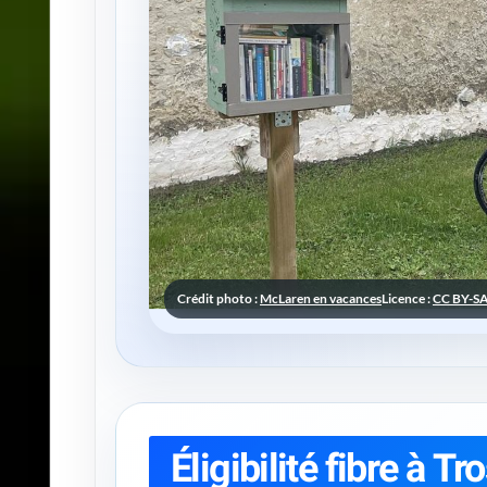
Crédit photo :
McLaren en vacances
Licence :
CC BY-SA
Éligibilité fibre à Tr