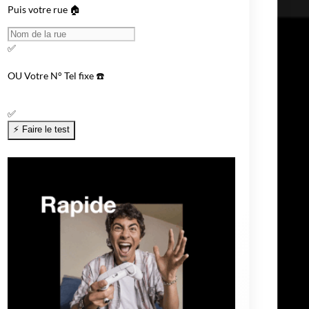
Puis votre rue 🏠
✅
OU
Votre N° Tel fixe ☎️
✅