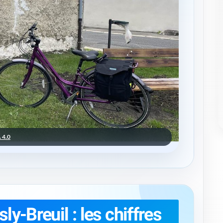
 4.0
osly-Breuil : les chiffres