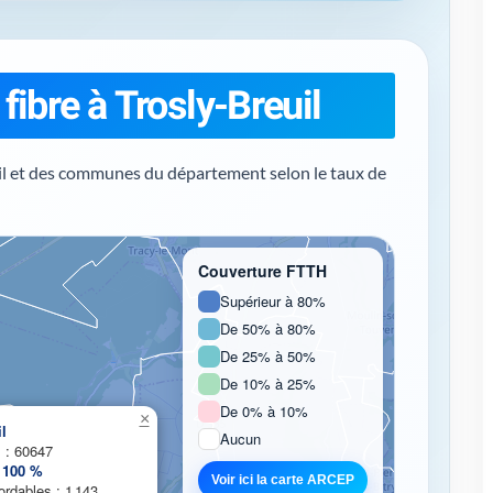
fibre à Trosly-Breuil
il et des communes du département selon le taux de
Couverture FTTH
Supérieur à 80%
De 50% à 80%
De 25% à 50%
arte de couverture fibre...
De 10% à 25%
De 0% à 10%
×
l
Aucun
 : 60647
:
100 %
Voir ici la carte ARCEP
rdables : 1 143