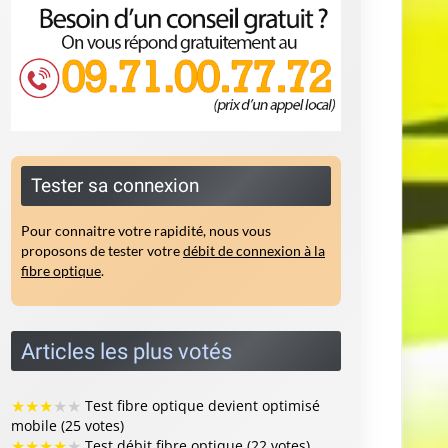
Tester sa connexion
Pour connaitre votre rapidité, nous vous
proposons de tester votre
débit de connexion à la
fibre optique
.
Articles les plus votés
★
★
★
★
★
Test fibre optique devient optimisé
mobile (25 votes)
★
★
★
★
★
Test débit fibre optique (22 votes)