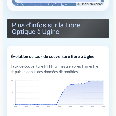
© OpenStreetMap
Plus d'infos sur la Fibre
Optique à Ugine
Évolution du taux de couverture fibre à Ugine
Taux de couverture FTTH trimestre après trimestre
depuis le début des données disponibles.
100%
75%
50%
25%
0%
T4 2017
T4 2018
T4 2019
T4 2020
T4 2021
T4 2022
T4 2023
T4 2024
T4 2025