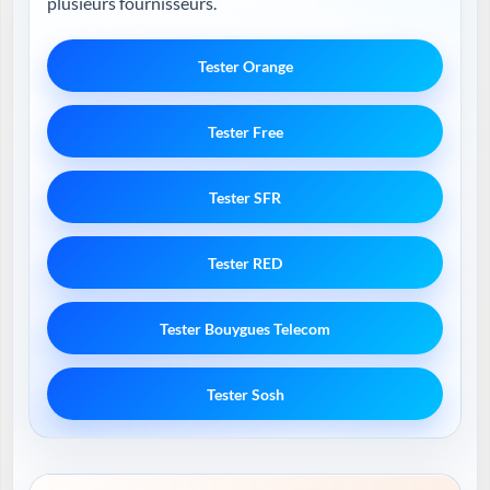
plusieurs fournisseurs.
Tester Orange
Tester Free
Tester SFR
Tester RED
Tester Bouygues Telecom
Tester Sosh