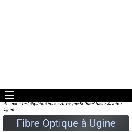
Accueil
>
Test éligibilité fibre
>
Auvergne-Rhône-Alpes
>
Savoie
>
Ugine
Fibre Optique à Ugine