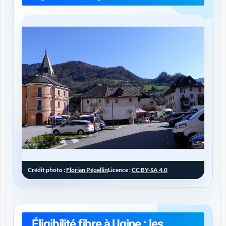
Crédit photo :
Florian Pépellin
Licence :
CC BY-SA 4.0
Éligibilité fibre à Ugine : les