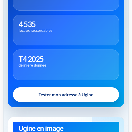
4 535
locaux raccordables
T4 2025
dernière donnée
Tester mon adresse à Ugine
Ugine en image