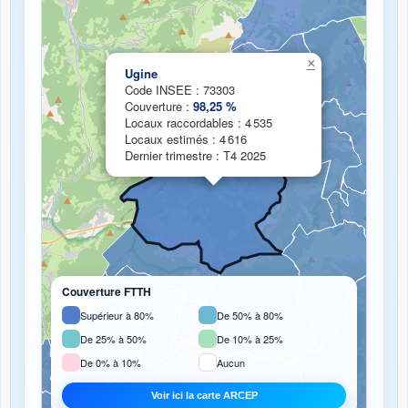
Chargement de la carte de couverture fibre...
×
Ugine
Code INSEE : 73303
Couverture :
98,25 %
Locaux raccordables : 4 535
Locaux estimés : 4 616
Dernier trimestre : T4 2025
Couverture FTTH
Supérieur à 80%
De 50% à 80%
De 25% à 50%
De 10% à 25%
De 0% à 10%
Aucun
Voir ici la carte ARCEP