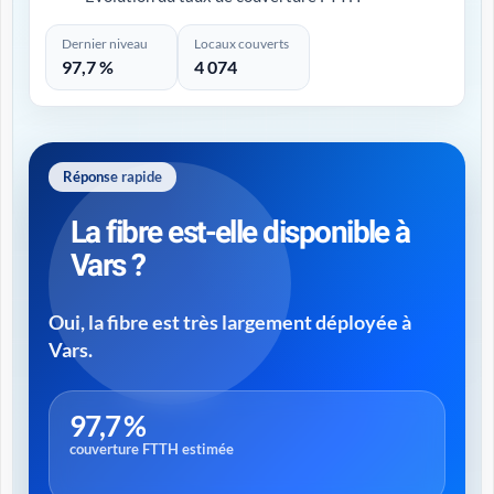
Dernier niveau
Locaux couverts
97,7 %
4 074
Réponse rapide
La fibre est-elle disponible à
Vars ?
Oui, la fibre est très largement déployée à
Vars.
97,7 %
couverture FTTH estimée