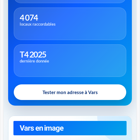
4 074
locaux raccordables
T4 2025
dernière donnée
Tester mon adresse à Vars
Vars en image