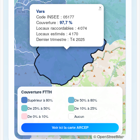
Chargement de la carte de couverture fibre...
×
Vars
Code INSEE : 05177
Couverture :
97,7 %
Locaux raccordables : 4 074
Locaux estimés : 4 170
Dernier trimestre : T4 2025
Couverture FTTH
Supérieur à 80%
De 50% à 80%
De 25% à 50%
De 10% à 25%
De 0% à 10%
Aucun
Voir ici la carte ARCEP
© OpenStreetMap