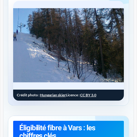
Crédit photo :
Hungarian skier
Licence :
CC BY 3.0
Éligibilité fibre à Vars : les
chiffres clés