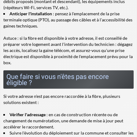
débits proposés (montant et descendant), les équipements inclus
(répéteurs Wi-Fi, services TV, etc.).
Anticiper l'installation
: pensez à l'emplacement de la prise
terminale optique (PTO), au passage des câbles et à l'accessibilité des
gaines techniques.
Astuce :
si la fibre est disponible à votre adresse, il est conseillé de
préparer votre logement avant l'intervention du technicien : dégagez
les accès, localisez la gaine télécom, et assurez-vous qu'une prise
électrique est disponible à proximité de l'emplacement prévu pour la
box.
Que faire si vous n'êtes pas encore
éligible ?
Si votre adresse n'est pas encore raccordée à la fibre, plusieurs
solutions existent :
Vérifier l'adressage
: en cas de construction récente ou de
changement de numérotation, une demande de mise à jour peut
accélérer le raccordement.
Suivre l'évolution du déploiement sur la commune et consulter les