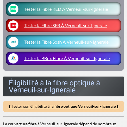
Tester la Fibre RED À Verneuil-sur-Igneraie
Tester la Fibre SFR À Verneuil-sur-Igneraie
Tester la Fibre Sosh À Verneuil-sur-Igneraie
Tester la BBox Fibre À Verneuil-sur-Igneraie
Éligibilité à la fibre optique à
Verneuil-sur-Igneraie
⬆️ Tester son éligibilité à la
fibre optique Verneuil-sur-Igneraie
⬆️
La
couverture fibre
à Verneuil-sur-Igneraie dépend de nombreux