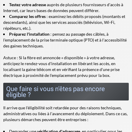
Testez votre adresse
auprès de plusieurs fournisseurs d'accès à
Internet, car leurs bases de données peuvent différer.
Comparez les offres
: examinez les débits proposés (montants et
descendants), ainsi que les services associés (télévision, Wi-Fi,
répéteurs, etc.).
Préparez l'installation
: pensez au passage des câbles, à
l'emplacement de la prise terminale optique (PTO) et à l'accessibilité
des gaines techniques.
Astuce
: Si la fibre est annoncée « disponible » à votre adresse,
anticipez le rendez-vous d'installation en libérant les accès, en
localisant la gaine télécom et en vérifiant la présence d'une prise
électrique à proximité de l'emplacement prévu pour la box.
Que faire si vous n'êtes pas encore
éligible ?
Il arrive que l'éligibilité soit retardée pour des raisons techniques,
administratives ou liées à l'avancement du déploiement. Dans ce cas,
plusieurs démarches peuvent être entreprises :
Demander une
vérification d'adressage
, en particulier pour les