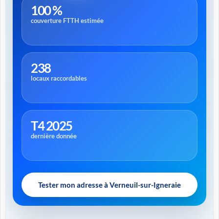
100 %
couverture FTTH estimée
238
locaux raccordables
T4 2025
dernière donnée
Tester mon adresse à Verneuil-sur-Igneraie