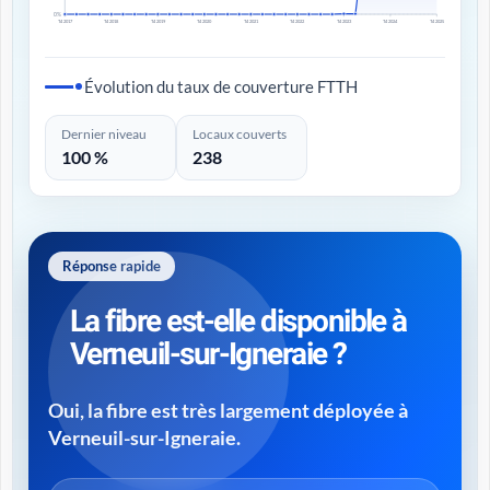
0%
T4 2017
T4 2018
T4 2019
T4 2020
T4 2021
T4 2022
T4 2023
T4 2024
T4 2025
Évolution du taux de couverture FTTH
Dernier niveau
Locaux couverts
100 %
238
Réponse rapide
La fibre est-elle disponible à
Verneuil-sur-Igneraie ?
Oui, la fibre est très largement déployée à
Verneuil-sur-Igneraie.