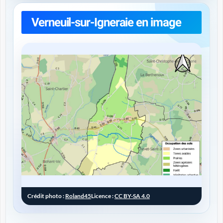
Verneuil-sur-Igneraie en image
Crédit photo :
Roland45
Licence :
CC BY-SA 4.0