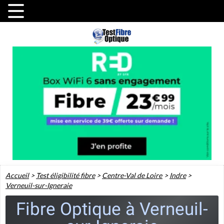
Accueil
>
Test éligibilité fibre
>
Centre-Val de Loire
>
Indre
>
Verneuil-sur-Igneraie
Fibre Optique à Verneuil-