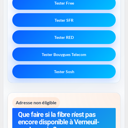
Tester Free
Tester SFR
Tester RED
Tester Bouygues Telecom
Tester Sosh
Adresse non éligible
Que faire si la fibre n'est pas
encore disponible à Verneuil-