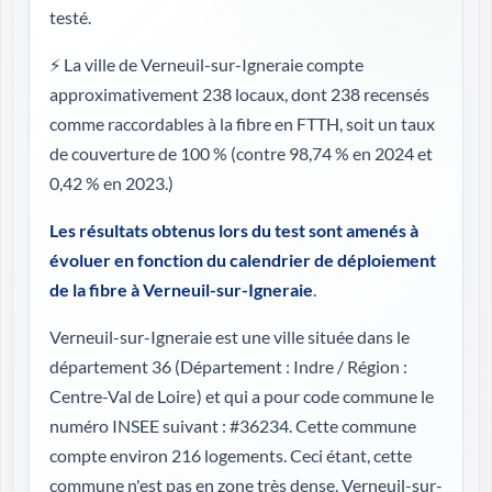
testé.
⚡ La ville de Verneuil-sur-Igneraie compte
approximativement 238 locaux, dont 238 recensés
comme raccordables à la fibre en FTTH, soit un taux
de couverture de 100 %
(contre 98,74 % en 2024 et
0,42 % en 2023.)
Les résultats obtenus lors du test sont amenés à
évoluer en fonction du calendrier de déploiement
de la fibre à Verneuil-sur-Igneraie
.
Verneuil-sur-Igneraie est une ville située dans le
département 36 (
Département : Indre / Région :
Centre-Val de Loire
) et qui a pour code commune le
numéro INSEE suivant : #36234. Cette commune
compte environ 216 logements. Ceci étant, cette
commune n'est pas en zone très dense. Verneuil-sur-