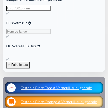
✅
Puis votre rue 🏠
✅
OU
Votre N° Tel fixe ☎️
✅
Tester la Fibre Free À Verneuil-sur-Igneraie
Tester la Fibre Orange À Verneuil-sur-Igneraie