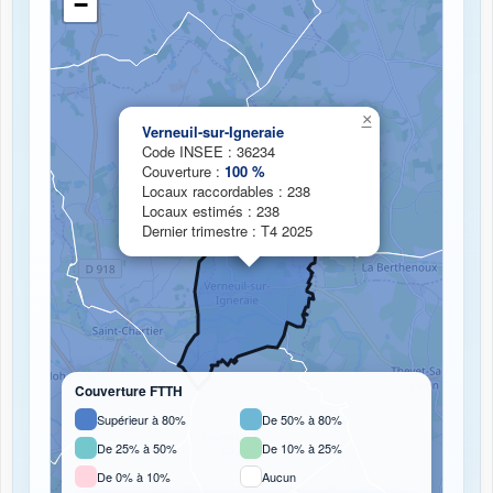
−
Chargement de la carte de couverture fibre...
×
Verneuil-sur-Igneraie
Code INSEE : 36234
Couverture :
100 %
Locaux raccordables : 238
Locaux estimés : 238
Dernier trimestre : T4 2025
Couverture FTTH
Supérieur à 80%
De 50% à 80%
De 25% à 50%
De 10% à 25%
De 0% à 10%
Aucun